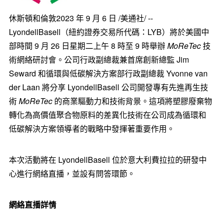
休斯頓和倫敦
2023 年 9 月 6 日
/美通社/ --
LyondellBasell（紐約證券交易所代碼：LYB）將於美國中
部時間 9 月 26 日星期二上午 8 時至 9 時舉辦
MoReTec
技
術網絡研討會。公司行政副總裁兼首席創新總監
Jim
Seward
和循環與低碳解決方案部行政副總裁
Yvonne van
der Laan
將分享 LyondellBasell 公司開發專有先進再生技
術
MoReTec
的商業驅動力和技術背景。這項將塑膠廢棄物
轉化為高價值聚合物原料的差異化技術在公司成為循環和
低碳解決方案領導者的戰略中發揮著重要作用。
本次活動將在 LyondellBasell 位於意大利費拉拉的研發中
心進行網絡直播，並設有問答環節。
網絡直播詳情