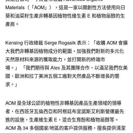
Materials（「AOM」），這是一家以開創性方法使用向日
葵和油菜籽生產非轉基因植物性維生素 E 和植物甾醇的生
產商。
Kensing 行政總裁 Serge Rogasik 表示：「收購 AOM 會擴
大我們非轉基因植物成分的範圍，加強我們對新的多元化
天然原材料來源的獲取能力，並打開新的終端市
場。」 「我們期待與 Alex 及其團隊合作，以滿足我們在美
國、歐洲和拉丁美洲五個工廠對天然產品不斷增長的需
求。」
AOM 是全球公認的植物性非轉基因產品生產領域的領導
者，在西班牙瓦倫西亞和阿根廷布宜諾斯艾利斯營運最先
進的設施，生產維生素 E，混合生育酚和植物甾醇等。
AOM 為 34 多個國家/地區的客戶提供服務，擅長提供清潔