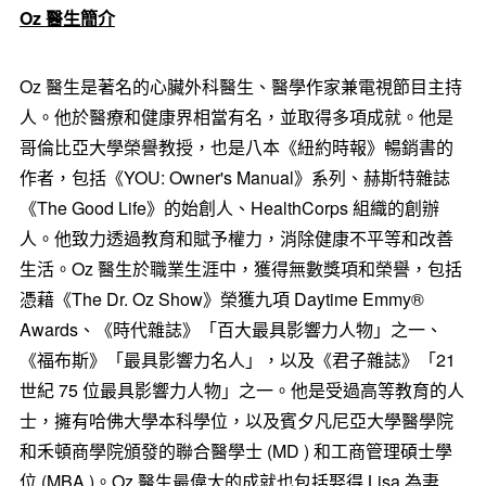
Oz
醫生簡介
Oz 醫生是著名的心臟外科醫生、醫學作家兼電視節目主持
人。他於醫療和健康界相當有名，並取得多項成就。他是
哥倫比亞大學榮譽教授，也是八本《紐約時報》暢銷書的
作者，包括《YOU: Owner's Manual》系列、赫斯特雜誌
《The Good Life》的始創人、HealthCorps 組織的創辦
人。他致力透過教育和賦予權力，消除健康不平等和改善
生活。Oz 醫生於職業生涯中，獲得無數獎項和榮譽，包括
憑藉《The Dr. Oz Show》榮獲九項 Daytime Emmy®
Awards、《時代雜誌》「百大最具影響力人物」之一、
《福布斯》「最具影響力名人」，以及《君子雜誌》「21
世紀 75 位最具影響力人物」之一。他是受過高等教育的人
士，擁有哈佛大學本科學位，以及賓夕凡尼亞大學醫學院
和禾頓商學院頒發的聯合醫學士 (MD ) 和工商管理碩士學
位 (MBA )。Oz 醫生最偉大的成就也包括娶得 Lisa 為妻