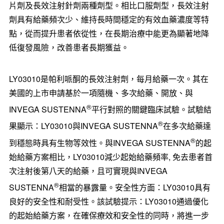
片劑及長效注射針劑兩種劑型。相比口服劑型，長效注射
劑具有給藥頻次少、維持長時間穩定的有效血藥濃度等特
點，從而提升患者依從性，在長期治療中能更為顯著地降
低復發風險，改善患者長期獲益。
LY03010是帕利哌酮的長效注射劑，每月給藥一次。其在
美國的上市申請基於一項隨機、多次給藥、開放、與
®
INVEGA SUSTENNA
平行對照的關鍵臨床試驗。試驗結
®
果顯示：LY03010與INVEGA SUSTENNA
在多次給藥達
®
到穩態時具有生物等效性。與INVEGA SUSTENNA
的起
始給藥方案相比，LY03010減少起始給藥頻率, 免去患者首
次注射後第八天的給藥，且可實現與INVEGA
®
SUSTENNA
相當的暴露量。安全性方面：LY03010具有
良好的安全性和耐受性。該試驗提示：LY03010通過優化
的起始給藥方案，在確保療效和安全性的同時，將進一步