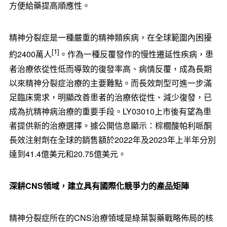
方便給藥提高順應性。
精神分裂症是一種嚴重的精神類疾病，在全球範圍內困擾
[1]
約2400萬人
。作為一種反覆發作的慢性遷延性疾病，患
者治療依從性低而導致的復發率高、病情反覆，成為長期
以來精神分裂症治療的主要難點。而長效劑型可進一步滿
足臨床需求，明顯改善患者的治療依從性、減少復發，已
成為抗精神病治療的重要手段。LY03010上市後有望為患
者提供新的治療選擇。據公開信息顯示：棕櫚酸帕利哌酮
長效注射劑在全球的銷售額於2022年及2023年上半年分別
達到41.4億美元和20.75億美元。
深耕
CNS
領域，建立具有國際化競爭力的產品矩陣
精神分裂症所在的CNS治療領域是綠葉製藥戰略佈局的核