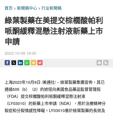
首页
>
新聞稿中心
>
行业新聞稿
綠葉製藥在美提交棕櫚酸帕利
哌酮緩釋混懸注射液新藥上市
申請
2023-10-09 18:00
上海
2023年10月9日
/美通社/ -- 綠葉製藥集團宣佈，其已
通過505（b）（2）的途徑向美國食品藥品監督管理局
（FDA）提交棕櫚酸帕利哌酮緩釋混懸注射液
（LY03010）的新藥上市申請（NDA），用於治療精神分
裂症和分裂情感性障礙。LY03010基於綠葉製藥的長效及