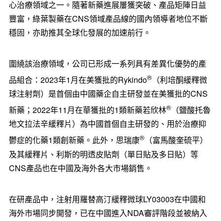
心治療領域之一。隨著新藥進展屢獲突破、產品矩陣日益
豐富，綠葉製藥在CNS領域產品線的國內領導者地位不斷
穩固，亦助推其全球化發展的加速前行。
圍繞該治療領域，公司已形成一系列具有差異化優勢的產
®
品組合：2023年1月在美獲批的Rykindo
（利培酮緩釋微
球注射劑）是首個由中國藥企自主研發並在美獲批的CNS
®
新藥；2022年11月在華獲批的1類新藥若欣林
（鹽酸托魯
地文拉法辛緩釋片）為中國首個自主研發的、用於治療抑
®
鬱症的化藥1類創新藥。此外，思瑞康
（富馬酸奎硫平）
及其緩釋片、利斯的明透皮貼劑（單日貼及多日貼）等
CNS產品也在中國及海外各大市場銷售。
在研產品中，注射用羅替高汀緩釋微球LY03003在中國和
海外市場同步開發，已在中國進入NDA審評階段並被納入