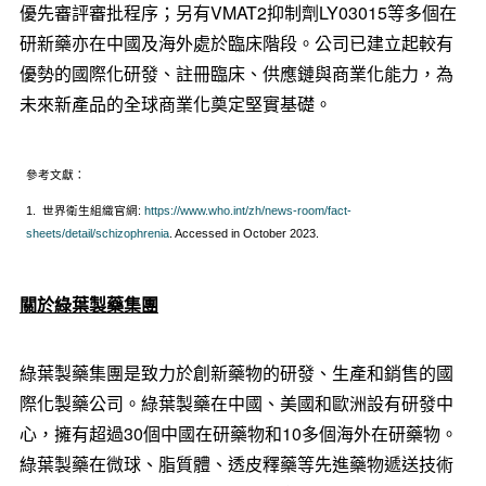
優先審評審批程序；另有VMAT2抑制劑LY03015等多個在
研新藥亦在中國及海外處於臨床階段。公司已建立起較有
優勢的國際化研發、註冊臨床、供應鏈與商業化能力，為
未來新產品的全球商業化奠定堅實基礎。
參考文獻：
1.
世界衛生組織官網
:
https://www.who.int/zh/news-room/fact-
sheets/detail/schizophrenia
.
Accessed in October 2023.
關於綠葉製藥集團
綠葉製藥集團是致力於創新藥物的研發、生產和銷售的國
際化製藥公司。綠葉製藥在中國、美國和歐洲設有研發中
心，擁有超過30個中國在研藥物和10多個海外在研藥物。
綠葉製藥在微球、脂質體、透皮釋藥等先進藥物遞送技術