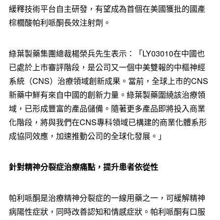
緩釋技術平台自主研發，有望成為首個在美國獲批的國產
棕櫚酸帕利哌酮長效注射劑。
綠葉製藥集團總裁楊榮兵先生表示：「LY03010在中國也
已處於上市審評階段，是公司又一個中美雙報的中樞神經
系統（CNS）治療領域創新成果。當前，全球上市的CNS
新藥中鮮有來自中國的創新力量。綠葉製藥圍繞該治療領
域，已形成豐富的產品儲備。隨著更多產品即將投入商業
化階段，將與我們在CNS專科領域已構建的商業化體系形
成協同效應，加速推動公司的全球化發展。」
針對精神分裂症治療痛點，提升患者依從性
帕利哌酮是治療精神分裂症的一線用藥之一，可緩解精神
病陽性症狀，同時改善認知和情感症狀。帕利哌酮有口服