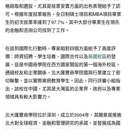
格錄取和選拔，尤其是就業安置方面的出色表現給予了認
可。根據年度就業報告，
全日制碩士項目和MBA項目畢業
生
的初次就業率達到了97.7%，其中大部分畢業生在領先
的金融和咨詢公司找到了工作。
在談到國際化行動時，專家組對四個方面給予了高度評
價：師資招聘、學生培養、國際合作以及
英國校區
的發
展，這是中國商學院在西方國家開設的第一個海外校區。
通過校友和企業關係，北大匯豐商學院還與行業建立了密
切聯繫，並以實際案例教育學生。因此，同行評審小組指
出，
該校在中國，尤其是大灣區的企業界，政府以及專業
領域具有較大影響力
。
北大匯豐商學院位於深圳，成立於2004年，其願景是推進
北大對全球經濟、金融和管理研究的承諾，並發展成為國