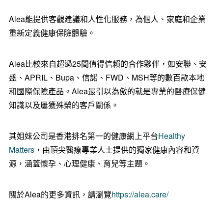
Alea
能
提供客觀建議和人性化服務，為個人、家庭和企業
重新定義健康保險體驗。
Alea比較來自超過25間值得信賴的合作夥伴，如安聯、安
盛、APRIL、Bupa、信諾、FWD、MSH等的數百款本地
和國際保險產品。
Alea最引以為傲的就是專業的醫療保健
知識以及屢獲殊榮的客戶關係。
其姐妹公司
是
香港排名第一的健康
網上
平
台
Healthy
Matters
，由頂尖
醫療
專業人士
提供
的獨家健康內容和資
源，涵蓋
懷孕
、心理健康、育兒等主題。
關於Alea的更多資訊，請瀏覽
https://alea.care/