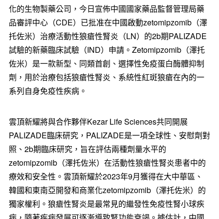
化的生物製藥公司，今日宣佈中國國家藥品監督管理局藥
品審評中心（CDE）已批准在中國啟動zetomipzomib（澤
托佐米）治療活動性狼瘡性腎炎（LN）的2b期PALIZADE
試驗的新藥臨床試驗（IND）申請。Zetomipzomib（澤托
佐米）是一款新型、同類首創、選擇性免疫蛋白酶體抑制
劑，用於治療包括狼瘡性腎炎、系統性紅斑狼瘡在內的一
系列自身免疫性疾病。
雲頂新耀將與合作夥伴Kezar Life Sciences共同開展
PALIZADE臨床研究，PALIZADE是一項全球性、安慰劑對
照、2b期臨床研究，旨在評估兩種劑量水平的
zetomipzomib（澤托佐米）在活動性狼瘡性腎炎患者中的
療效和安全性。雲頂新耀於2023年9月獲得在大中華區、
韓國和東南亞開發和商業化zetomipzomib（澤托佐米）的
獨家權利。狼瘡性腎炎是最常見的繼發性免疫性腎小球疾
病，隨著疾病發展可逐漸導致腎功能衰竭。據估計，中國