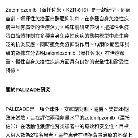
Zetomipzomib（澤托佐米，KZR-616）是一款新型、同類
首創、選擇性免疫蛋白酶體抑制劑，在多種自身免疫性疾
病中具有廣泛的治療潛力。臨床前研究表明，選擇性免疫
蛋白酶體抑制在多種自身免疫性疾病的動物模型中產生廣
泛的抗炎反應，同時避免免疫抑製作用。1期和2期臨床試
驗的數據充分表明zetomipzomib（澤托佐米）在治療嚴
重、慢性自身免疫性疾病方面具有良好的安全性和耐受性
特徵。
關於
PALIZADE
研究
PALIZADE是一項全球性、安慰劑對照、隨機、雙盲2b期
臨床試驗，旨在評估兩種劑量水平的zetomipzomib（澤托
佐米）在活動性狼瘡性腎炎患者中的療效和安全性。目標
入組人數為279名患者，這些患者在標準背景治療的基礎上