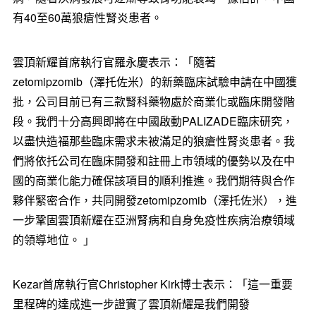
有40至60萬狼瘡性腎炎患者。
雲頂新耀首席執行官羅永慶表示：「隨著
zetomipzomib（澤托佐米）的新藥臨床試驗申請在中國獲
批，公司目前已有三款腎科藥物處於商業化或臨床開發階
段。我們十分高興即將在中國啟動PALIZADE臨床研究，
以盡快造福那些臨床需求未被滿足的狼瘡性腎炎患者。我
們將依托公司在臨床開發和註冊上市領域的優勢以及在中
國的商業化能力確保該項目的順利推進。我們期待與合作
夥伴緊密合作，共同開發zetomipzomib（澤托佐米），進
一步鞏固雲頂新耀在亞洲腎病和自身免疫性疾病治療領域
的領導地位。 」
Kezar首席執行官Christopher Kirk博士表示：「這一重要
里程碑的達成進一步證實了雲頂新耀是我們開發