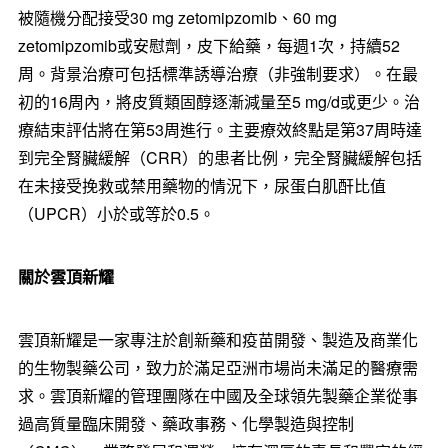
被隨機分配接受30 mg zetomipzomib、60 mg
zetomipzomib或安慰劑，皮下給藥，每週1次，持續52
周。背景治療可包括標準誘導治療（非強制要求）。在最
初的16周內，將皮質類固醇逐漸減量至5 mg/d或更少。治
療結束評估將在第53周進行。主要療效終點是第37周時達
到完全腎臟緩解（CRR）的患者比例，完全腎臟緩解包括
在未接受挽救或禁用藥物的情況下，尿蛋白肌酐比值
（UPCR）小於或等於0.5。
關於雲頂新耀
雲頂新耀是一家專注於創新藥和疫苗開發、製造及商業化
的生物製藥公司，致力於滿足亞洲市場尚未滿足的醫療需
求。雲頂新耀的管理團隊在中國及全球領先製藥企業從事
過高質量臨床開發、藥政事務、化學製造與控制