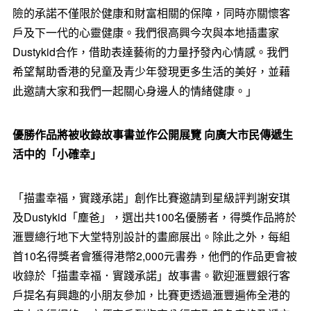
險的承諾不僅限於健康和財富相關的保障，同時亦關懷客
戶及下一代的心靈健康。我們很高興今次與本地插畫家
Dustykid合作，借助表達藝術的力量抒發內心情感。我們
希望幫助香港的兒童及青少年發現更多生活的美好，並藉
此邀請大家和我們一起關心身邊人的情緒健康。」
優勝作品將被收錄故事書並作公開展覽
向廣大市民傳遞生
活中的「小確幸」
「描畫幸福，實踐承諾」創作比賽邀請到星級評判謝安琪
及Dustykid「塵爸」，選出共100名優勝者，得獎作品將於
滙豐總行地下大堂特別設計的畫廊展出。除此之外，每組
首10名得獎者會獲得港幣2,000元書券，他們的作品更會被
收錄於「描畫幸福．實踐承諾」故事書。歡迎滙豐銀行客
戶提名有興趣的小朋友參加，比賽更透過滙豐遍佈全港的