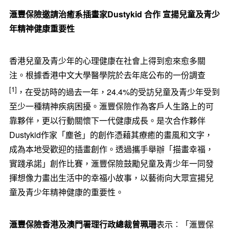
滙豐保險邀請治癒系插畫家
Dustykid
合作 宣揚兒童及青少
年精神健康重要性
香港兒童及青少年的心理健康在社會上得到愈來愈多關
注。根據香港中文大學醫學院於去年底公布的一份調查
[1]
，在受訪時的過去一年，24.4%的受訪兒童及青少年受到
至少一種精神疾病困擾。滙豐保險作為客戶人生路上的可
靠夥伴，更以行動關懷下一代健康成長。是次合作夥伴
Dustykid作家「塵爸」的創作憑藉其療癒的畫風和文字，
成為本地受歡迎的插畫創作。透過攜手舉辦「描畫幸福，
實踐承諾」創作比賽，滙豐保險鼓勵兒童及青少年一同發
揮想像力畫出生活中的幸福小故事，以藝術向大眾宣揚兒
童及青少年精神健康的重要性。
滙豐保險香港及澳門署理行政總裁曾珮珊
表示︰「滙豐保