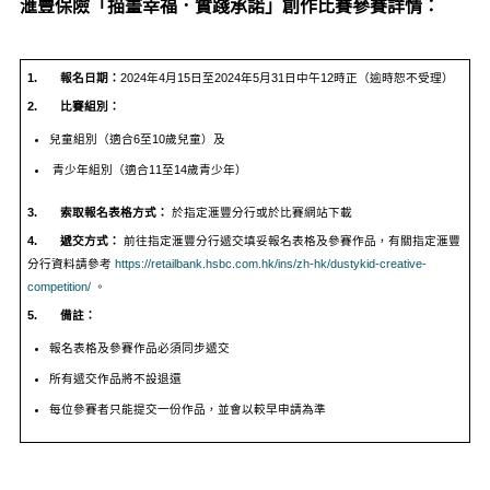
滙豐保險「描畫幸福．實踐承諾」創作比賽參賽詳情：
1.
報名日期：
2024年4月15日至2024年5月31日中午12時正（逾時恕不受理）
2.
比賽組別
：
兒童組別（適合
6至10歲兒童）及
青少年組別（適合11至14歲青少年）
3.
索取報名表格方式：
於指定滙豐分行或於比賽網站下載
4.
遞交方式：
前往指定滙豐分行遞交填妥報名表格及參賽作品，有關指定滙豐
分行資料請參考
https://retailbank.hsbc.com.hk/ins/zh-hk/dustykid-creative-
competition/
。
5.
備註：
報名表格及參賽作品必須同步遞交
所有遞交作品將不設退還
每位參賽者只能提交一份作品，並會以較早申請為準