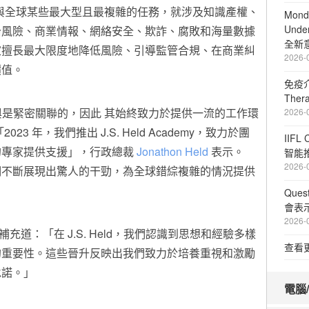
與全球某些最大型且最複雜的任務，就涉及知識產權、
Mond
Unde
治風險、商業情報、網絡安全、欺詐、腐敗和海量數據
全新
家擅長最大限度地降低風險、引導監管合規、在商業糾
2026-
價值。
免疫介
The
工參與是緊密關聯的，因此 其始終致力於提供一流的工作環
2026-
3 年，我們推出 J.S. Held Academy，致力於團
IIFL
的專家提供支援」，行政總裁
Jonathon Held
表示。
智能
2026-
們不斷展現出驚人的干勁，為全球錯綜複雜的情況提供
Que
會表
2026-
補充道：「在 J.S. Held，我們認識到思想和經驗多樣
查看
的重要性。這些晉升反映出我們致力於培養重視和激勵
承諾。」
電腦