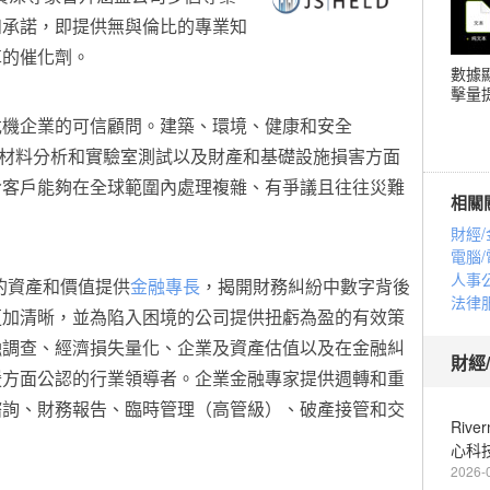
和承諾，即提供無與倫比的專業知
革的催化劑。
數據
擊量提
危機企業的可信顧問。建築、環境、健康和安全
備、材料分析和實驗室測試以及財產和基礎設施損害方面
令客戶能夠在全球範圍內處理複雜、有爭議且往往災難
相關
財經/
電腦/
人事
風險的資產和價值提供
金融專長
，揭開財務糾紛中數字背後
法律
更加清晰，並為陷入困境的公司提供扭虧為盈的有效策
融調查、經濟損失量化、企業及資產估值以及在金融糾
財經
援方面公認的行業領導者。企業金融專家提供週轉和重
諮詢、財務報告、臨時管理（高管級）、破產接管和交
Riv
心科
2026-