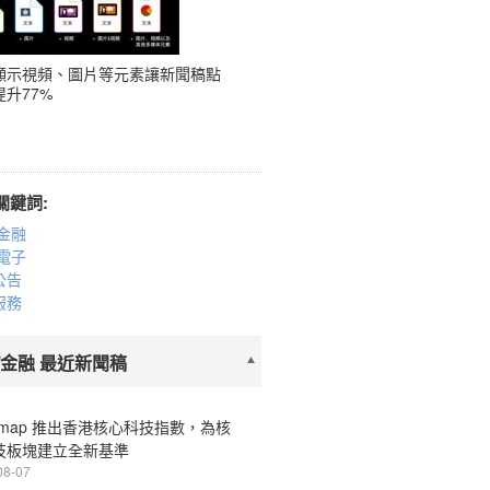
顯示視頻、圖片等元素讓新聞稿點
升77%
關鍵詞:
金融
電子
公告
服務
/金融 最近新聞稿
ermap 推出香港核心科技指數，為核
技板塊建立全新基準
08-07