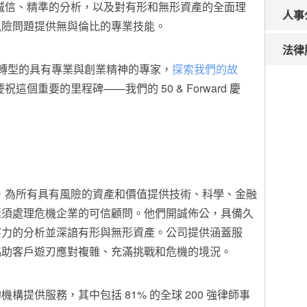
其高度誠信、精準的分析，以及對有形和無形資產的全面理
人事
風險問題提供無與倫比的專業技能。
法律
ld 轉型的具有專業與創業精神的專家，
探索我們的故
起慶祝這個重要的里程碑——我們的 50 & Forward 慶
詢公司，為所有具有風險的資產和價值提供技術、科學、金融
亟須處理危機企業的可信顧問。他們開誠佈公，具備久
察力的分析並深諳有形與無形資產。公司提供涵蓋服
協助客戶遊刃應對複雜、充滿挑戰和危機的境況。
的機構提供服務，其中包括 81% 的全球 200 強律師事