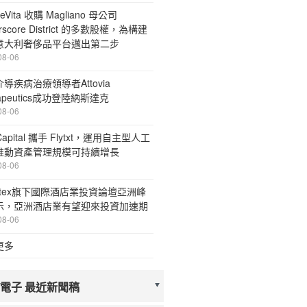
eVita 收購 Magliano 母公司
rscore District 的多數股權，為構建
意大利奢侈品平台邁出第二步
08-06
導疾病治療領導者Attovia
rapeutics成功登陸納斯達克
08-06
 Capital 攜手 Flytxt，運用自主型人工
推動資產管理規模可持續增長
08-06
stex旗下國際酒店業投資論壇亞洲峰
示，亞洲酒店業有望迎來投資加速期
08-06
更多
/電子 最近新聞稿