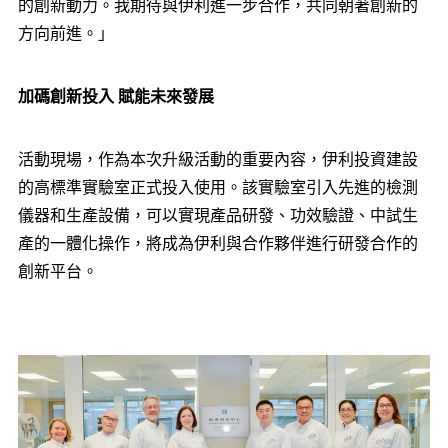
的創新動力。我期待與伊利進一步合作，共同朝著創新的
方向前進。」
加碼創新投入
賦能未來發展
活動現場，作為本次升級活動的重要內容，伊利投資建設
的高標準實驗室正式投入使用。該實驗室引入先進的檢測
儀器和生產設備，可以實現產品研發、功效驗證、中試生
產的一體化操作，將成為伊利與合作夥伴進行研發合作的
創新平台。