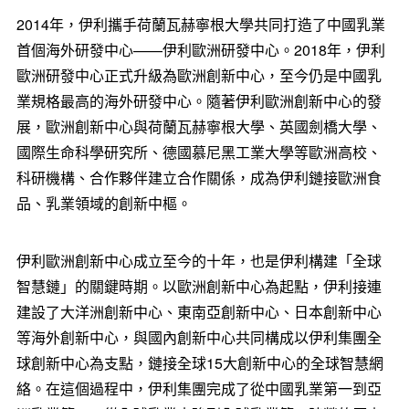
2014年，伊利攜手荷蘭瓦赫寧根大學共同打造了中國乳業
首個海外研發中心——伊利歐洲研發中心。2018年，伊利
歐洲研發中心正式升級為歐洲創新中心，至今仍是中國乳
業規格最高的海外研發中心。隨著伊利歐洲創新中心的發
展，歐洲創新中心與荷蘭瓦赫寧根大學、英國劍橋大學、
國際生命科學研究所、德國慕尼黑工業大學等歐洲高校、
科研機構、合作夥伴建立合作關係，成為伊利鏈接歐洲食
品、乳業領域的創新中樞。
伊利歐洲創新中心成立至今的十年，也是伊利構建「全球
智慧鏈」的關鍵時期。以歐洲創新中心為起點，伊利接連
建設了大洋洲創新中心、東南亞創新中心、日本創新中心
等海外創新中心，與國內創新中心共同構成以伊利集團全
球創新中心為支點，鏈接全球15大創新中心的全球智慧網
絡。在這個過程中，伊利集團完成了從中國乳業第一到亞