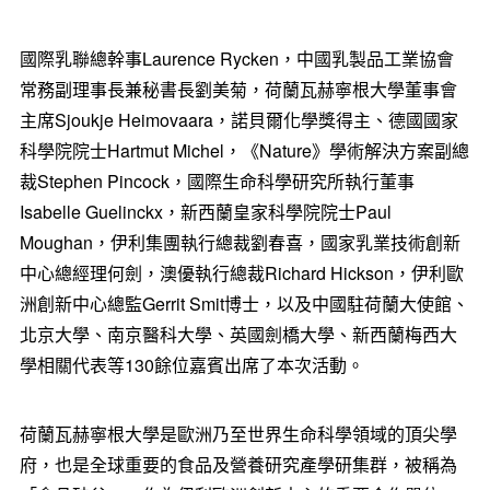
國際乳聯總幹事Laurence Rycken，中國乳製品工業協會
常務副理事長兼秘書長劉美菊，荷蘭瓦赫寧根大學董事會
主席Sjoukje Heimovaara，諾貝爾化學獎得主、德國國家
科學院院士Hartmut Michel，《Nature》學術解決方案副總
裁Stephen Pincock，國際生命科學研究所執行董事
Isabelle Guelinckx，新西蘭皇家科學院院士Paul
Moughan，伊利集團執行總裁劉春喜，國家乳業技術創新
中心總經理何劍，澳優執行總裁Richard Hickson，伊利歐
洲創新中心總監Gerrit Smit博士，以及中國駐荷蘭大使館、
北京大學、南京醫科大學、英國劍橋大學、新西蘭梅西大
學相關代表等130餘位嘉賓出席了本次活動。
荷蘭瓦赫寧根大學是歐洲乃至世界生命科學領域的頂尖學
府，也是全球重要的食品及營養研究產學研集群，被稱為