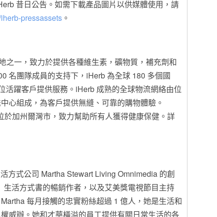
Herb 昔日公告。如需下載產品圖片以供媒體使用，請
b/iherb-pressassets
。
目的地之一，致力於提供各種維生素，礦物質，補充劑和
0 名團隊成員的支持下，iHerb 為全球 180 多個國
 多萬位活躍客戶提供服務。iHerb 成熟的全球物流網絡由位
送中心組成，為客戶提供無縫、可靠的購物體驗。
年，總部位於加州爾灣市，致力幫助所有人獲得健康保健。詳
司 Martha Stewart Living Omnimedia 的創
止）生活方式書的暢銷作者，以及艾美獎電視節目主持
rtha 每月接觸的忠實粉絲超過 1 億人，她是生活和
二權威辦。她和才華橫溢的員工提供有關日常生活的各