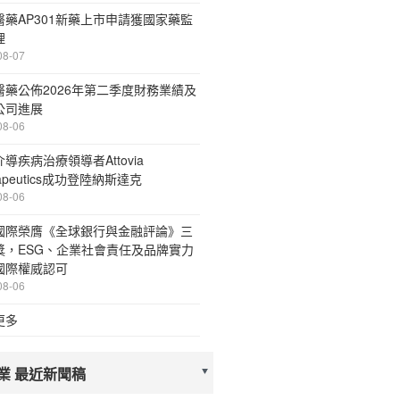
醫藥AP301新藥上市申請獲國家藥監
理
08-07
醫藥公佈2026年第二季度財務業績及
公司進展
08-06
導疾病治療領導者Attovia
rapeutics成功登陸納斯達克
08-06
國際榮膺《全球銀行與金融評論》三
獎，ESG、企業社會責任及品牌實力
國際權威認可
08-06
更多
業 最近新聞稿