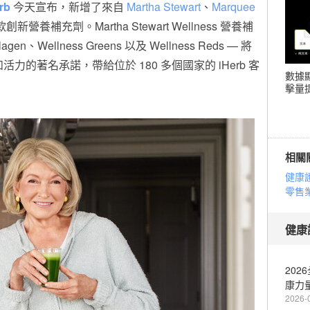
rb
今天宣布，新增了來自
Martha Stewart
、
Marquee
創新營養補充劑。Martha Stewart Wellness 營養補
lagen、Wellness Greens 以及 Wellness Reds — 將
活力的著名承諾，帶給位於 180 多個國家的 iHerb 客
數據
擊量提
相關
健康
零售
健康
20
康力
2026-