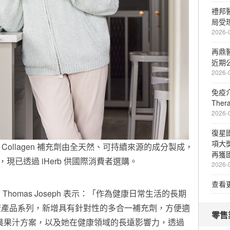
禮邦
局受
2026-
再鼎
近期
2026-
免疫介
The
2026-
復星
項大
Reds 和 Collagen 補充劑由全天然、可持續來源的成分製成，
再獲
現已透過 iHerb 供國際消費者選購。
2026-
查看
席
Thomas Joseph
表示：「作為健康日常生活的長期
康產品系列，新增具有針對性的多合一補充劑，方便適
零售
的早晨果汁方案，以及她在健康領域的長遠影響力，透過