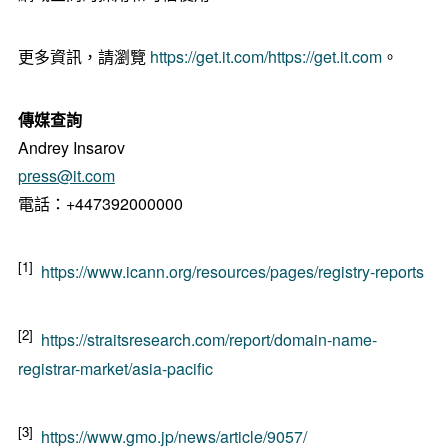
更多資訊，請瀏覽
https://get.it.com/
https://get.it.com
。
傳媒查詢
Andrey Insarov
press@it.com
電話：+447392000000
[1]
https://www.icann.org/resources/pages/registry-reports
[2]
https://straitsresearch.com/report/domain-name-
registrar-market/asia-pacific
[3]
https://www.gmo.jp/news/article/9057/