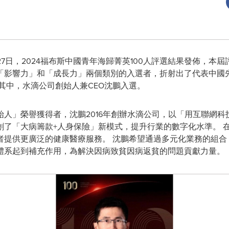
 12月27日，2024福布斯中國青年海歸菁英100人評選結果發佈
「影響力」和「成長力」兩個類別的入選者，折射出了代表中國
其中，水滴公司創始人兼CEO沈鵬入選。
人」榮譽獲得者，沈鵬2016年創辦水滴公司，以「用互聯網
創了「大病籌款+人身保險」新模式，提升行業的數字化水準。 
者提供更廣泛的健康醫療服務。 沈鵬希望通過多元化業務的組合
體系起到補充作用，為解決因病致貧因病返貧的問題貢獻力量。