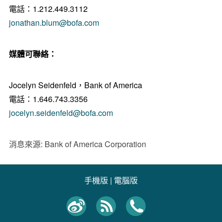
電話：1.212.449.3112
jonathan.blum@bofa.com
媒體可聯絡：
Jocelyn Seidenfeld，Bank of America
電話：1.646.743.3356
jocelyn.seidenfeld@bofa.com
消息來源: Bank of America Corporation
手機版
|
電腦版