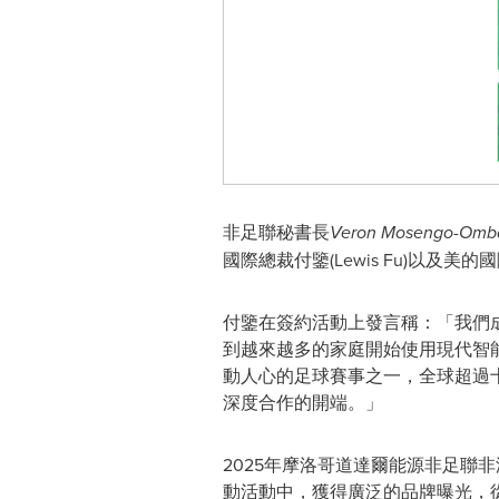
非足聯秘書長
Veron Mosengo-Omb
國際總裁付鑒(
Lewis Fu
)以及美的
付鑒在簽約活動上發言稱：「我們
到越來越多的家庭開始使用現代智
動人心的足球賽事之一，全球超過
深度合作的開端。」
2025年摩洛哥道達爾能源非足
動活動中，獲得廣泛的品牌曝光，