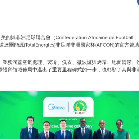
- 美的與非洲足球聯合會（Confederation Africaine de F
能源(TotalEnergies)非足聯非洲國家杯(AFCON)的官方贊
，業務涵蓋空氣處理、製冷、洗衣、微波爐與烤箱、地面清潔、
球體育領域佈局中邁出了重要里程碑式的一步，也彰顯了其與非