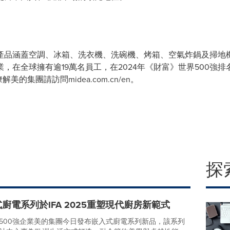
產品涵蓋空調、冰箱、洗衣機、洗碗機、烤箱、空氣炸鍋及掃地
業，在全球擁有逾19萬名員工，在2024年《財富》世界500強排
瞭解美的集團請訪問midea.com.cn/en。
探
廚電系列於IFA 2025重塑現代廚房新範式
500強企業美的集團今日發布嵌入式廚電系列新品，該系列