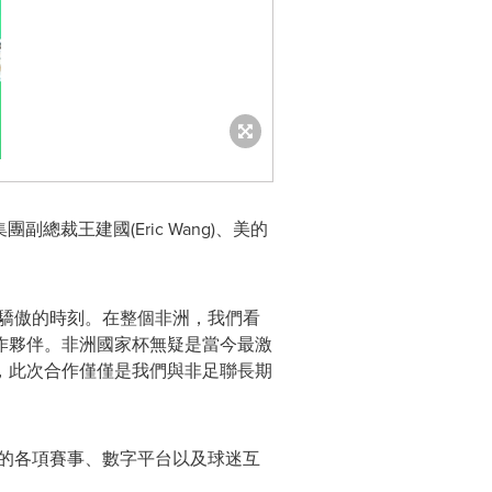
團副總裁王建國(
Eric Wang
)、美的
得驕傲的時刻。在整個非洲，我們看
作夥伴。非洲國家杯無疑是當今最激
，此次合作僅僅是我們與非足聯長期
聯的各項賽事、數字平台以及球迷互