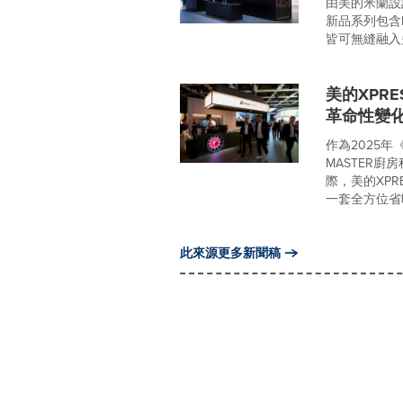
由美的米蘭設
新品系列包含E
皆可無縫融入多
美的XPRE
革命性變
作為2025年
MASTER
際，美的XPR
一套全方位省時
此來源更多新聞稿