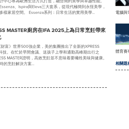
計中心專為歐洲生活方式打造，融合簡約美學與卓越性能。
ssenza、Ispira與Eleva三大套系，從現代極簡到永恆美學，
電腦與
樣家居空間。 Essenza系列：日常生活的實用美學...
SS MASTER廚房在IFA 2025上為日常烹飪帶來
化
《財富》世界500強企業，美的集團推出了全新的XPRESS
體育賽
廚房科技。在忙於早間會議、送孩子上學和通勤高峰期出行之
ESS MASTER證明，高效烹飪並不意味着要犧牲美味與健康。
相關題
的烹飪解決方案...