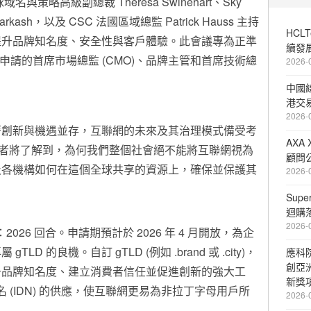
名與策略高級副總裁 Theresa Swinehart、Sky
 Parkash，以及 CSC 法國區域總監
Patrick Hauss
主持
HCL
提升品牌知名度、安全性與客戶體驗。此會議專為正準
續發
gTLD 申請的首席市場總監 (CMO)、品牌主管和首席技術總
2026-
中國
港交
2026-
著創新與機遇並存，互聯網的未來及其治理模式備受考
AXA
與會者將了解到，為何我們整個社會絕不能將互聯網視為
顧問公
及各機構如何在這個全球共享的資源上，確保並保護其
2026-
Sup
迴購
2026-
：2026 回合。申請期預計於 2026 年 4 月開放，為企
 的良機。自訂 gTLD (例如 .brand 或 .city)，
應科
創亞
升品牌知名度、建立消費者信任並促進創新的強大工
新獎
名 (IDN) 的供應，使互聯網更易為非拉丁字母用戶所
2026-