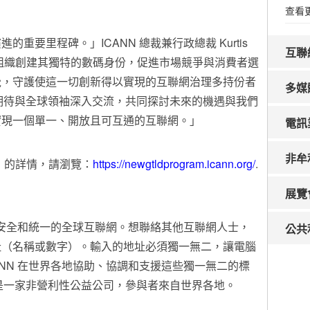
查看
演進的重要里程碑。」ICANN 總裁兼行政總裁
Kurtis
互聯
組織創建其獨特的數碼身份，促進市場競爭與消費者選
覺，守護使這一切創新得以實現的互聯網治理多持份者
多媒
，我們期待與全球領袖深入交流，共同探討未來的機遇與我們
實現一個單一、開放且可互通的互聯網。」
電訊
非牟
回合」的詳情，請瀏覽：
https://newgtldprogram.icann.org/
.
展覽
定、安全和統一的全球互聯網。想聯絡其他互聯網人士，
公共
址（名稱或數字）。輸入的地址必須獨一無二，讓電腦
ANN 在世界各地協助、協調和支援這些獨一無二的標
 年，是一家非營利性公益公司，參與者來自世界各地。