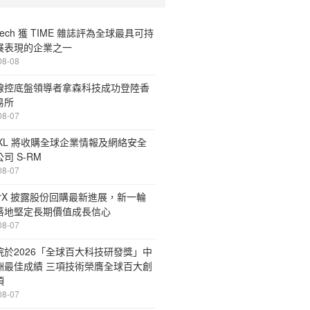
Tech 獲 TIME 雜誌評為全球最具可持
展表現的企業之一
08-08
線控底盤領導者拿森科技成功登陸香
易所
08-07
 XL 將收購全球企業情報及網絡安全
司 S-RM
08-07
erX 披露股份回購最新進展，新一輪
落地堅定長期價值成長信心
08-07
院於2026「全球百大科技研發獎」中
洲最佳成績 三項技術榮膺全球百大創
項
08-07