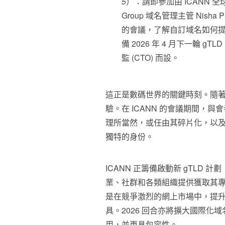
5
）：請即參加由 ICANN 全球域
Group 域名管理主管 Nisha
的會議，了解自訂域名如何
備 2026 年 4 月下一輪 
監 (CTO) 而設。
這正是數碼世界的關鍵時刻。隨
驗。在 ICANN 的會議期間，
理所當然，或任由其碎片化，以
獨特的身份。
ICANN 正籌備啟動新 gTLD 計劃
業、社群和各類組織提供獲取其專屬 gTLD
是在競爭激烈的網上市場中，提
具。2026 回合亦將擴大國際化域
用，並更具包容性。