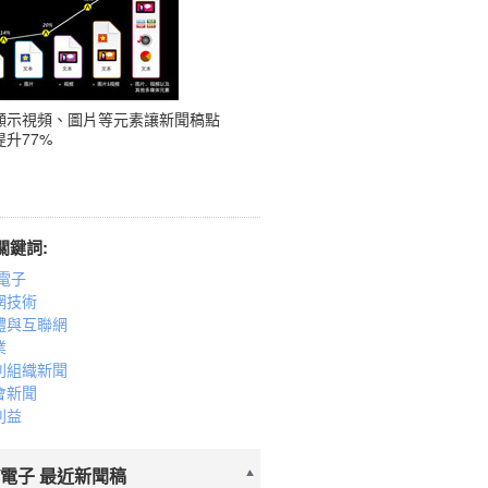
顯示視頻、圖片等元素讓新聞稿點
升77%
關鍵詞:
電子
網技術
體與互聯網
業
利組織新聞
會新聞
利益
/電子 最近新聞稿