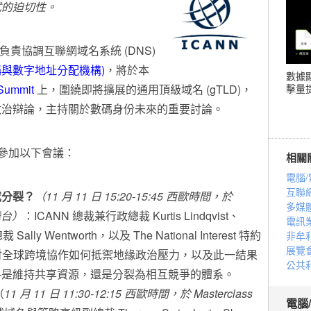
式的迫切性。
-- 負責協調互聯網域名系統 (DNS)
與數字地址分配機構)
，將於本
數據
Summit
上，圍繞即將擴展的通用頂級域名 (gTLD)，
擊量提
政治辯論，主持關於數碼身份未來的重要討論。
與會者參加以下會議：
相關
電腦/
互聯
或分裂？
（11 月 11 日 15:20-15:45 西歐時間，於
多媒
 舞台）
：ICANN 總裁兼行政總裁 Kurtis Lindqvist、
電訊
 Sally Wentworth，以及 The National Interest 特約
非牟
展覽
s，將探討全球跨境協作如何抵禦地緣政治壓力，以及此一結果
公共
—是維持共享資源，還是分裂為相互競爭的體系。
（
11 月 11
日 11:30-12:15 西歐時間，於 Masterclass
電腦