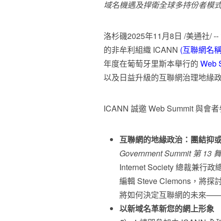
域名機遇及捍衛全球多持份者模
洛杉磯
2025年11月8日
/美通社/ 
的非牟利組織 ICANN
(
互聯網名稱
年度在葡萄牙里斯本舉行的
Web 
以及日益升級的互聯網治理地緣
ICANN 誠邀 Web Summit 
互聯網的地緣政治：團結抑
Government Summit 第 13
Internet Society 總裁兼行政總裁
編輯 Steve Clemon
將如何決定互聯網的未來—
以新域名革新您的網上形象