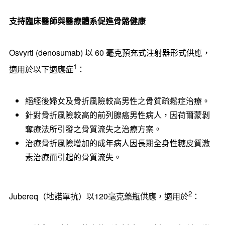
支持臨床醫師與醫療體系促進骨骼健康
Osvyrti (denosumab) 以 60 毫克預充式注射器形式供應，
1
適用於以下適應症
：
絕經後婦女及骨折風險較高男性之骨質疏鬆症治療。
針對骨折風險較高的前列腺癌男性病人，因荷爾蒙剝
奪療法所引發之骨質流失之治療方案。
治療骨折風險增加的成年病人因長期全身性糖皮質激
素治療而引起的骨質流失。
2
Jubereq（地諾單抗）以120毫克藥瓶供應，適用於
：