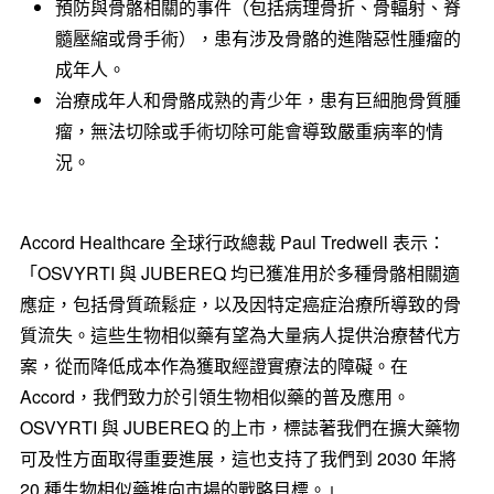
預防與骨骼相關的事件（包括病理骨折、骨輻射、脊
髓壓縮或骨手術），患有涉及骨骼的進階惡性腫瘤的
成年人。
治療成年人和骨骼成熟的青少年，患有巨細胞骨質腫
瘤，無法切除或手術切除可能會導致嚴重病率的情
況。
Accord Healthcare 全球行政總裁
Paul Tredwell
表示：
「OSVYRTI 與 JUBEREQ 均已獲准用於多種骨骼相關適
應症，包括骨質疏鬆症，以及因特定癌症治療所導致的骨
質流失。這些生物相似藥有望為大量病人提供治療替代方
案，從而降低成本作為獲取經證實療法的障礙。在
Accord，我們致力於引領生物相似藥的普及應用。
OSVYRTI 與 JUBEREQ 的上市，標誌著我們在擴大藥物
可及性方面取得重要進展，這也支持了我們到 2030 年將
20 種生物相似藥推向市場的戰略目標。」