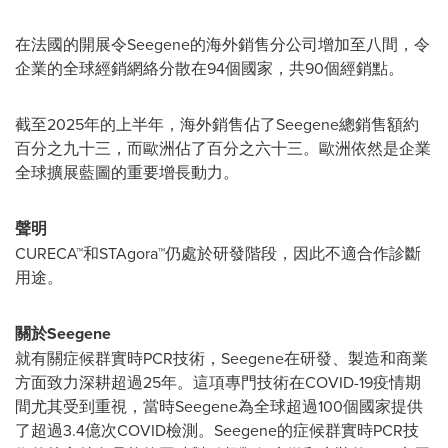
在法國的開展令Seegene的海外銷售分公司
增加至八間
，令
企業的全球經銷網絡分散在94個國家，共90個經銷點。
截至2025年的上半年，海外銷售佔了Seegene總銷售額約
百分之九十三，而歐洲佔了百分之六十三。歐洲依然是企業
全球擴展藍圖的重要增長動力。
聲明
CURECA™和STAgora™仍處於研發階段，因此不適合作診斷
用途。
關於
Seegene
就有關症候群實時PCR技術，Seegene在研發、製造和商業
方面致力深耕超過25年。這項專門技術在COVID-19疫情期
間尤其受到重視，當時Seegene為全球超過100個國家提供
了超過3.4億次COVID檢測。Seegene的症候群實時PCR技