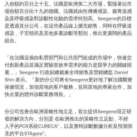
入份額約百分之十五。法國是歐洲第二大市場，緊隨著佔市
場份額百分比十九的德國。法國就由性傳播感染、腸胃道感
染及呼吸感染對診斷性化驗的需求特別高。Seegene的目標
是透過其分公司，在這些產品線上擴充銷售，同時在呼吸道
感染﹑子宮頸癌及其他多重診斷等類別，推出更廣闊的產品
組合。
「在法國這個由私營部門和公共部門組成的市場中，快速交
付創新產品並滿足實驗室效率需求的能力是競爭力的關鍵因
素，」Seegene 行政副總裁兼全球銷售及營銷總監 Daniel
Shin 表示。「新的分公司將令Seegene更好地了解法國醫療
保健現況，加強當地的客戶服務，並與當地的專家合作，加
快企業的體外診斷業務增長。」
分公司也會在歐洲策略性地立足，首次提供Seegene現正研
發的解決方向，分別是 在歐洲推出的策略性立足點﹑不經
人手的PCR系統CURECA™，以及實時診斷數據分析及預測洞
見的平台STAgora™。