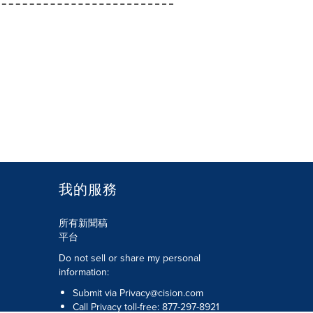
我的服務
所有新聞稿
平台
Do not sell or share my personal
information:
Submit via
Privacy@cision.com
Call Privacy toll-free: 877-297-8921