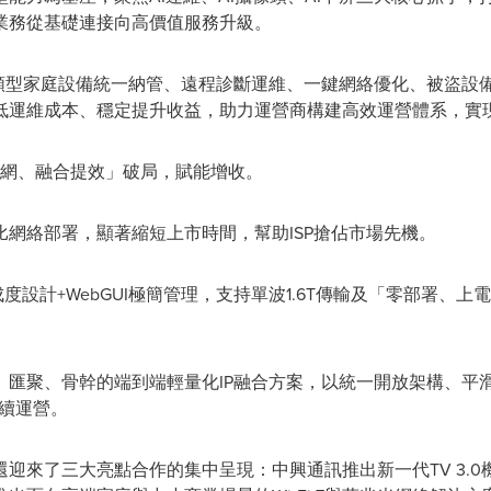
業務從基礎連接向高價值服務升級。
全類型家庭設備統一納管、遠程診斷運維、一鍵網絡優化、被盜設
低運維成本、穩定提升收益，助力運營商構建高效運營體系，實
網、融合提效」破局，賦能增收。
比網絡部署，顯著縮短上市時間，幫助ISP搶佔市場先機。
2U高集成度設計+WebGUI極簡管理，支持單波1.6T傳輸及「零部
從CPE到接入、匯聚、骨幹的端到端輕量化IP融合方案，以統一開放架
持續運營。
迎來了三大亮點合作的集中呈現：中興通訊推出新一代TV 3.