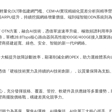
過輕量化OLT降低建網門檻、CEM+AI實現精細化質差分析與精準
率與ARPU提升，持續挖掘網絡增量價值。端到端智能ODN系統
.6T OTN方案，融合AI技術，憑借單波速率升級、極致頻譜利
槽28.8Tbps核心路由器與高性能100GE/400GE接入匯聚
營商搭建超寬、綠色、安全、智能的新一代IP網絡。
平台大幅提升故障診斷效率，顯著削減全網OPEX，助力運維體系向
憑借「硬核技術實力及持續的AI技術創新」，以質量保障為支點
 7為核心，充分發揮規格、覆蓋、管控、軟硬件及供應鏈等多重優勢
營商擺脫價格戰，構建差異化競爭力。
能力為基座，聚焦AI運維、AI攝像頭、AI中屏三大核心抓手