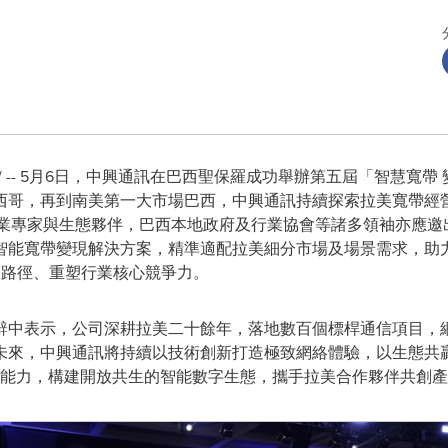
--
5月6日，
中興通訊在巴西聖保羅成功舉辦第五屆「智慧寬帶 
西哥，再到南美第一大市場巴西，中興通訊持續探索拉美寬帶經
、行業專家與生態夥伴，巴西本地政府及行業協會等諸多領袖亦應
智能寬帶變現解決方案，精準適配拉美細分市場及場景需求，助力
收路徑、重塑行業核心競爭力。
辭中表示，公司深耕拉美二十餘年，落地數百個標桿通信項目，網
未來，中興通訊將持續以技術創新打造極致網絡體驗，以生態共贏
棧能力，構建開放共生的智能數字生態，攜手拉美合作夥伴共創