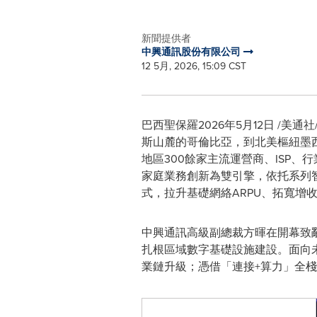
新聞提供者
中興通訊股份有限公司
12 5月, 2026, 15:09 CST
巴西聖保羅
2026年5月12日
/美通社/ 
斯山麓的哥倫比亞，到北美樞紐墨
地區300餘家主流運營商、ISP
家庭業務創新為雙引擎，依托系列
式，拉升基礎網絡ARPU、拓寬增
中興通訊高級副總裁方暉在開幕致
扎根區域數字基礎設施建設。面向
業鏈升級；憑借「連接+算力」全