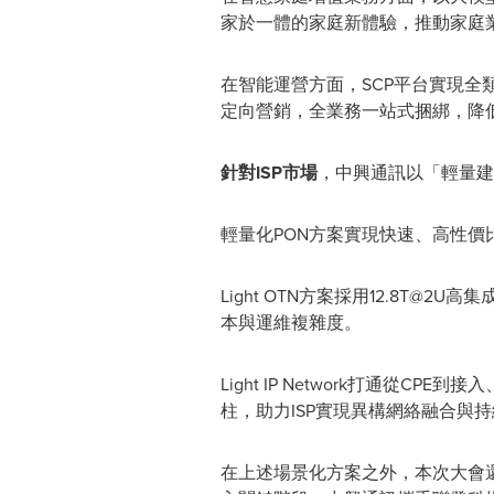
家於一體的家庭新體驗，推動家庭
在智能運營方面，SCP平台實現
定向營銷，全業務一站式捆綁，降
針對
ISP市場
，中興通訊以「輕量建
輕量化PON方案實現快速、高性價
Light OTN方案採用12.8T@
本與運維複雜度。
Light IP Network打通
柱，助力ISP實現異構網絡融合與
在上述場景化方案之外，本次大會還