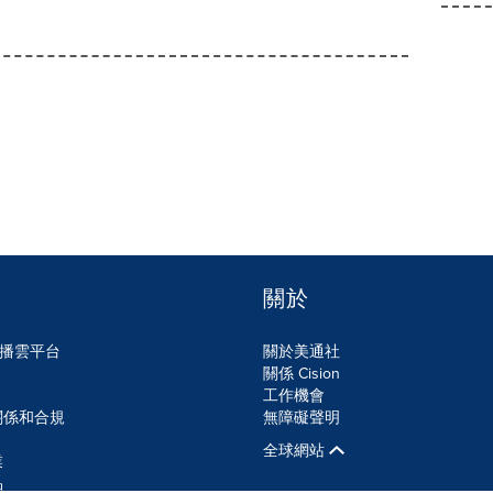
關於
n傳播雲平台
關於美通社
關係 Cision
工作機會
關係和合規
無障礙聲明
全球網站
業
品