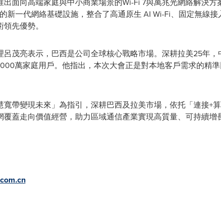
出面向高端家庭與中小商業場景的Wi-Fi 7與萬兆光網絡解決
代的新一代網絡基礎設施，整合了高通原生 AI Wi-Fi、固定無線
術領先優勢。
呂茂亮表示，巴西是公司全球核心戰略市場。深耕拉美25年，中
超3000萬家庭用戶。他指出，本次大會正是對本地客戶需求的精
慧寬帶變現未來」為指引，深耕巴西及拉美市場，依托「連接+
網覆蓋走向價值經營，助力區域通信產業實現高質量、可持續增
.com.cn