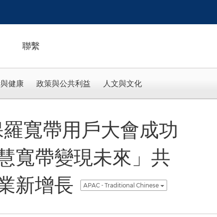
聯繫
活與健康
政策與公共利益
人文與文化
聖保羅寬帶用戶大會成功
慧寬帶變現未來」共
業新增長
APAC - Traditional Chinese