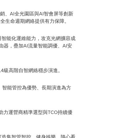
營銷、AI全光園區與AI智會屏等創新
則為全生命週期網絡提供有力保障。
用率與智能化運維能力，攻克光網擴容成
路由器，疊加AI流量智能調優、AI安
L4級高階自智網絡穩步演進。
、智能管控為優勢、長期演進為方
，助力運營商精準選型與TCO持續優
，打造集智管智控、健身娛樂、隨心看