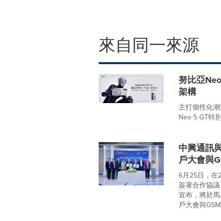
來自同一來源
努比亞Ne
架構
主打個性化潮
Neo 5 GT特別版(
中興通訊與
戶大會與G
6月25日，
簽署合作協議
宣布，將於馬
戶大會與GSMA.