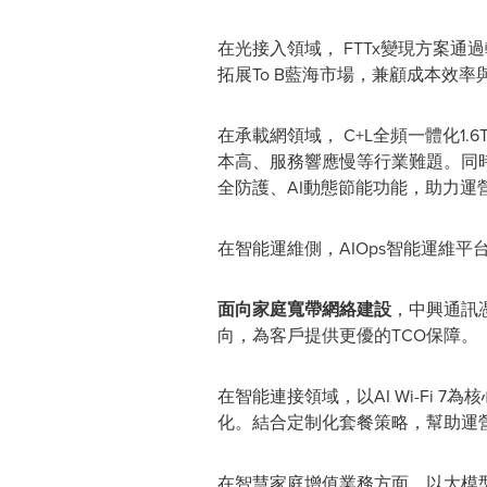
在光接入領域， FTTx變現方案通
拓展To B藍海市場，兼顧成本效
在承載網領域， C+L全頻一體化1
本高、服務響應慢等行業難題。同時，單
全防護、AI動態節能功能，助力運
在智能運維側，AIOps智能運維
面向家庭寬帶網絡建設
，中興通訊
向，為客戶提供更優的TCO保障。
在智能連接領域，以AI Wi-Fi
化。結合定制化套餐策略，幫助運
在智慧家庭增值業務方面，以大模型