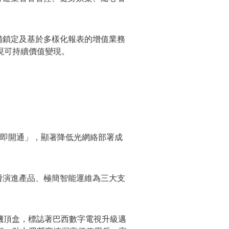
備鎖定及基於多樣化報表的增值業務
現可持續價值變現。
署、上電即開通」，顯著降低光網絡部署成
構、平滑演進產品、極簡智能運維為三大支
0機頂盒，標誌著巴西數字電視升級邁