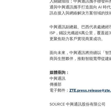
入關鍵階段；中興通訊攜手聯發科推
通與中興通訊攜手打造面向 AI 時
訊在接入與網絡解決方案領域的技
中興通訊副總裁、巴西代表處總經理
ISP，鋪設光纖超6萬公里，覆蓋
更聚焦助力客戶實現商業成功。
面向未來，中興通訊將持續以「智
商與生態夥伴，推動智能寬帶從建
媒體垂詢：
中興通訊
傳播部
電子郵件：
ZTE.press.release@zte
SOURCE 中興通訊股份有限公司