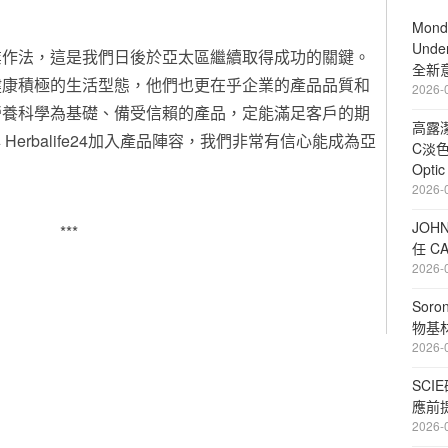
Mond
Unde
業作法，這是我們日後於亞太區繼續取得成功的關鍵。
全新
健康積極的生活型態，他們也更在乎企業的產品品質和
2026-
營養科學為基礎、備受信賴的產品，定能滿足客戶的期
高露潔
N 與 Herbalife24加入產品陣容，我們非常有信心能成為亞
C淡
Opt
2026-
JOHN
***
任 C
2026-
Sor
物基
2026-
SCI
應前
2026-