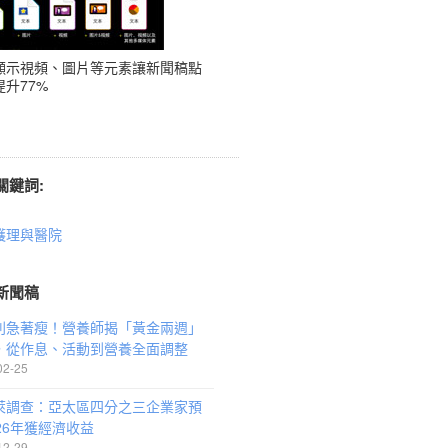
顯示視頻、圖片等元素讓新聞稿點
升77%
關鍵詞:
護理與醫院
新聞稿
別急著瘦！營養師揭「黃金兩週」
，從作息、活動到營養全面調整
02-25
萊調查：亞太區四分之三企業家預
26年獲經濟收益
12-29