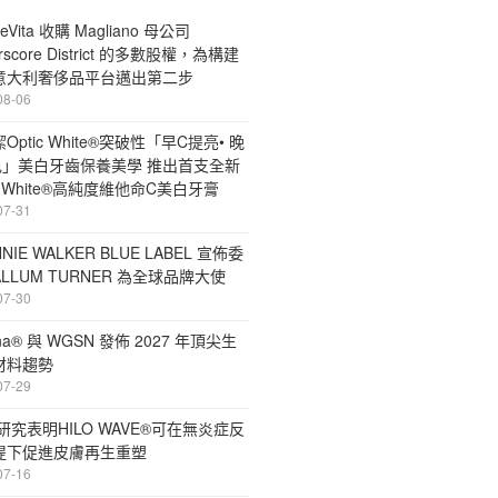
eVita 收購 Magliano 母公司
rscore District 的多數股權，為構建
意大利奢侈品平台邁出第二步
08-06
Optic White®突破性「早C提亮• 晚
色」美白牙齒保養美學 推出首支全新
ic White®高純度維他命C美白牙膏
07-31
NIE WALKER BLUE LABEL 宣佈委
ALLUM TURNER 為全球品牌大使
07-30
ona® 與 WGSN 發佈 2027 年頂尖生
材料趨勢
07-29
E研究表明HILO WAVE®可在無炎症反
提下促進皮膚再生重塑
07-16