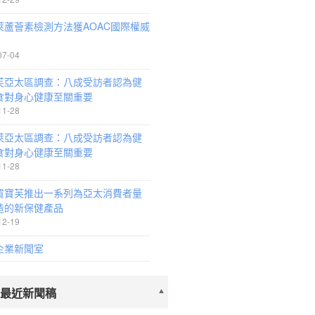
萊蘆薈素檢測方法獲AOAC國際權威
07-04
芙亞太區調查：八成受訪者認為健
食對身心健康至關重要
11-28
萊亞太區調查：八成受訪者認為健
食對身心健康至關重要
11-28
賀寶芙推出一系列為亞太消費者量
造的新保健產品
12-19
企業新聞室
 最近新聞稿