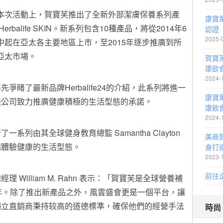
本次活動上，賀寶芙推出了全新外部潔膚保養系列產
康寶
Herbalife SKIN。新系列包含10種產品，將從2014年6
認證
2025-
中起在亞太各主要地區上市，至2015年逐步推廣到所
亞太市場。
賀寶
康飲
2024-
睹了最新品牌Herbalife24的介紹，此系列將進一
康寶
強公司致力推廣健康積極的生活型態的承諾。
康飲
2024-
列由其全球健身教育總監 Samantha Clayton
美商
起體驗健康的生活型態。
身打
2023-
前往
William M. Rahn 表示：「賀寶芙是全球營養補
年。除了推出新產品之外，風雲盛會更是一個平台，讓
獨立直銷商秉持较高的道德標準，確保他們的經營手法
時尚