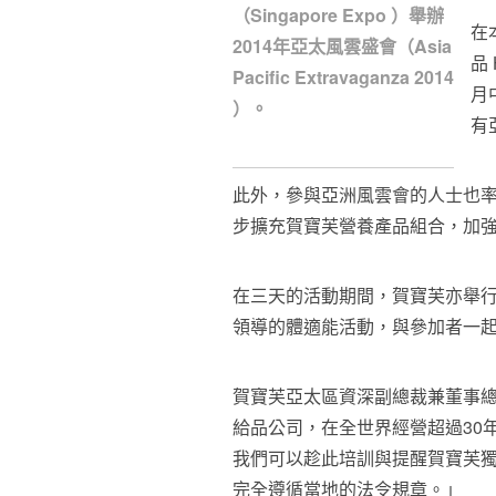
（Singapore Expo ）舉辦
在
2014年亞太風雲盛會（Asia
品 
Pacific Extravaganza 2014
月
）。
有
此外，參與亞洲風雲會的人士也率先爭
步擴充賀寶芙營養產品組合，加
在三天的活動期間，賀寶芙亦舉行了一系
領導的體適能活動，與參加者一
賀寶芙亞太區資深副總裁兼董事總經理 
給品公司，在全世界經營超過30
我們可以趁此培訓與提醒賀寶芙
完全遵循當地的法令規章。」