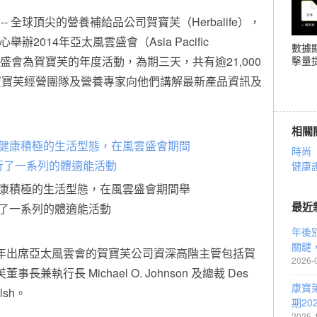
 -- 全球頂尖的營養補給品公司賀寶芙（Herbalife），
辦2014年亞太風雲盛會（Asia Pacific
數據
。亞太風雲盛會為賀寶芙的年度活動，為期三天，共有逾21,000
擊量提
賀寶芙經營團隊及營養專家向他們講解最新產品資訊及
相關
時尚
健康
康積極的生活型態，在風雲盛會期間舉
最近
了一系列的體適能活動
年後
關鍵
年出席亞太風雲會的賀寶芙公司資深高階主管包括賀
2026-
董事長兼執行長 Michael O. Johnson 及總裁 Des
康寶
lsh。
期20
2025-