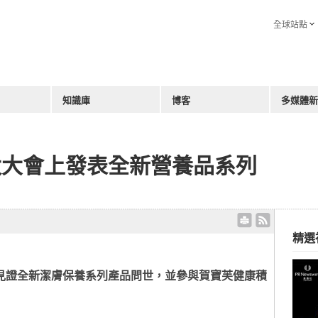
全球站點
知識庫
博客
多媒體新
太大會上發表全新營養品系列
精選
見證
全
新
潔
膚
保養系列
產品
問世，並參與
賀寶芙健康積