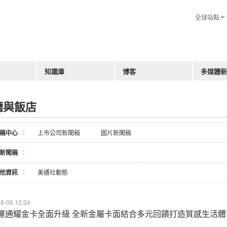
全球站點
知識庫
博客
多媒體新
廳與飯店
稿中心
：
上市公司新聞稿
圖片新聞稿
新聞稿
：
他資訊
：
美通社動態
8-06 12:24
運通耀金卡全面升級 全新金屬卡面結合多元回饋打造質感生活體