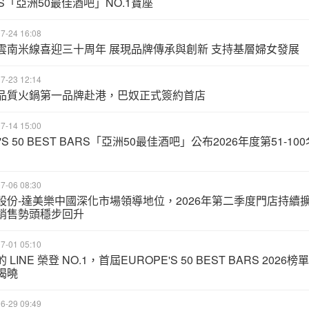
RS「亞洲50最佳酒吧」NO.1寶座
7-24 16:08
雲南米線喜迎三十周年 展現品牌傳承與創新 支持基層婦女發展
7-23 12:14
品質火鍋第一品牌赴港，巴奴正式簽約首店
7-14 15:00
A'S 50 BEST BARS「亞洲50最佳酒吧」公布2026年度第51-100
7-06 08:30
股份-達美樂中國深化市場領導地位，2026年第二季度門店持續
銷售勢頭穩步回升
7-01 05:10
 LINE 榮登 NO.1，首屆EUROPE'S 50 BEST BARS 2026榜單
揭曉
6-29 09:49