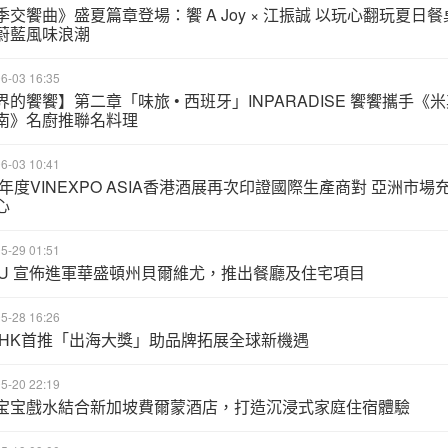
季交饗曲》盛夏篇章登場：饗 A Joy × 江振誠 以玩心翻玩夏日餐
蔚藍風味浪潮
6-03 16:35
界的饗饗】第⼆章「味旅 • 西班牙」INPARADISE 饗饗攜⼿《
南》名廚推聯名料理
6-03 10:41
26年度VINEXPO ASIA香港酒展再次印證國際生產商對 亞洲市場
心
5-29 01:51
BU 宣佈進軍華盛頓州貝爾維尤，推出餐廳及住宅項目
5-28 16:26
1 HK首推「出海大獎」助品牌拓展全球新機遇
5-20 22:19
宝宝戲水結合新加坡費爾蒙酒店，打造沉浸式家庭住宿體驗