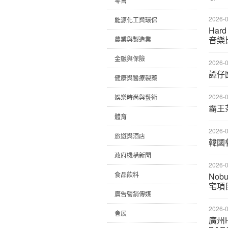
零售
2026-0
能源化工與環保
Har
音樂
農業與製造業
金融與保險
2026-0
譚仔
健康與醫療製藥
2026-0
娛樂時尚與藝術
霸王茶
體育
2026-0
旅遊與酒店
韓國餐
政府機構新聞
2026-0
食品飲料
Nob
宅項
廣告營銷傳媒
2026-0
會展
廣州H