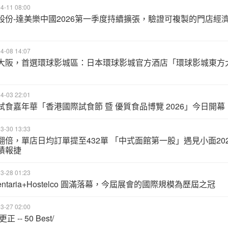
4-11 08:00
股份-達美樂中國2026第一季度持續擴張，驗證可複製的門店經
4-08 14:07
大阪，首選環球影城區：日本環球影城官方酒店「環球影城東方
」
4-03 22:01
試食嘉年華「香港國際試食節 暨 優質食品博覽 2026」今日開幕
3-30 13:33
翻倍，單店日均訂單提至432單 「中式面館第一股」遇見小面202
績報捷
3-28 01:23
mentaria+Hostelco 圓滿落幕，今屆展會的國際規模為歷屆之冠
3-27 02:00
正 -- 50 Best/