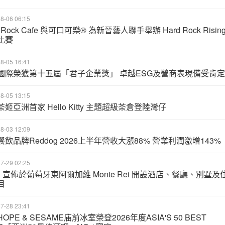
8-06 06:15
d Rock Cafe 與可口可樂® 為新晉藝人聯手舉辦 Hard Rock Risin
比賽
8-05 16:41
國際榮獲第十五屆「君子企業獎」 卓越ESG及營商表現備受肯定
8-05 13:15
姬亞洲首家 Hello Kitty 主題超級茶倉登陸灣仔
8-03 12:09
飲品牌Reddog 2026上半年營收大漲88% 營業利潤激增143%
7-29 02:25
u 宣佈於葡萄牙東阿爾加維 Monte Rei 開設酒店、餐廳、別墅及
目
7-28 23:41
OPE & SESAME庙前冰室榮登2026年度ASIA'S 50 BEST