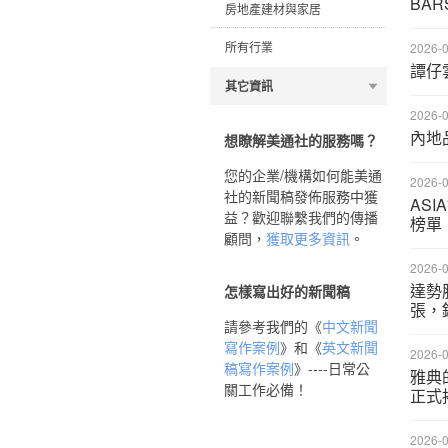
BA
房地產建材與家居
所有行業
2026-0
譚仔
其它資訊
2026-0
內地
想瞭解美通社的服務嗎？
您的企業/機構如何能美通
2026-0
社的新聞稿發佈服務中獲
ASI
益？歡迎聯繫我們的傳播
榜單
顧問，
獲取更多資訊
。
2026-0
達勢
怎樣寫出好的新聞稿
張，
請參考我們的《
中文新聞
寫作案例
》和《
英文新聞
2026-0
稿寫作案例
》----日常公
雅典的
關工作必備！
正式
2026-0