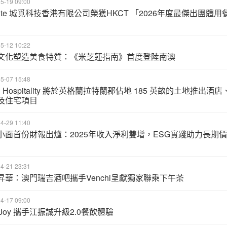
5-19 09:00
Bite 城覓科技香港有限公司榮獲HKCT 「2026年度最傑出團體用
」
5-12 10:22
文化塑造美食特質：《米芝蓮指南》首度登陸南澳
5-07 15:48
u Hospitality 將於英格蘭拉特蘭郡佔地 185 英畝的土地推出酒店
及住宅項目
4-29 11:40
小面首份財報出爐：2025年收入淨利雙增，ESG實踐助力長期價
4-21 23:31
昇華：澳門瑞吉酒吧攜手Venchi呈獻獨家聯乘下午茶
4-17 09:00
 Joy 攜手江振誠升級2.0餐飲體驗