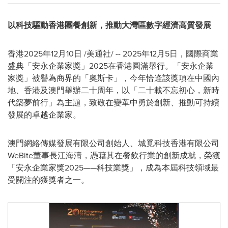
以科技驅動香港團餐創新，推動大灣區數字經濟高質發展
香港
2025年12月10日
/美通社/ -- 2025年12月5日，國際商業
盛典「安永企業家獎」2025在香港圓滿舉行。「安永企業
家獎」被譽為商界的「奧斯卡」，今年恰逢該獎項在中國內
地、香港及澳門舉辦二十周年，以「二十載不忘初心，新時
代築夢前行」為主題，致敬在變革中勇於創新、推動可持續
發展的卓越企業家。
澳門網絡傳媒發展有限公司創始人、城覓科技香港有限公司
WeBite董事長江海濤，憑藉其在餐飲行業的創新成就，榮獲
「
安永企業家獎2025——科技業獎
」
，成為本屆科技領域最
受關注的獲獎者之一。