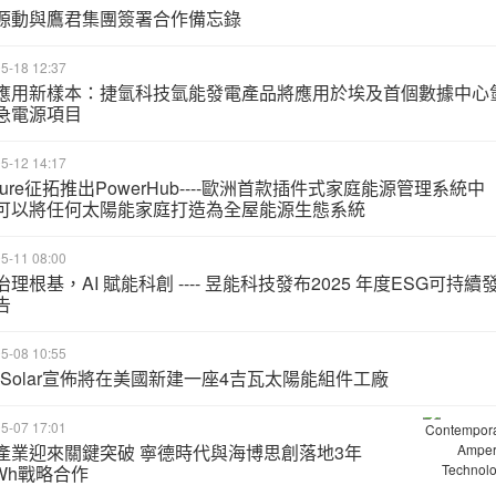
源動與鷹君集團簽署合作備忘錄
5-18 12:37
應用新樣本：捷氫科技氫能發電產品將應用於埃及首個數據中心
急電源項目
5-12 14:17
dure征拓推出PowerHub----歐洲首款插件式家庭能源管理系統中
可以將任何太陽能家庭打造為全屋能源生態系統
5-11 08:00
理根基，AI 賦能科創 ---- 昱能科技發布2025 年度ESG可持續
告
5-08 10:55
G Solar宣佈將在美國新建一座4吉瓦太陽能組件工廠
5-07 17:01
產業迎來關鍵突破 寧德時代與海博思創落地3年
GWh戰略合作