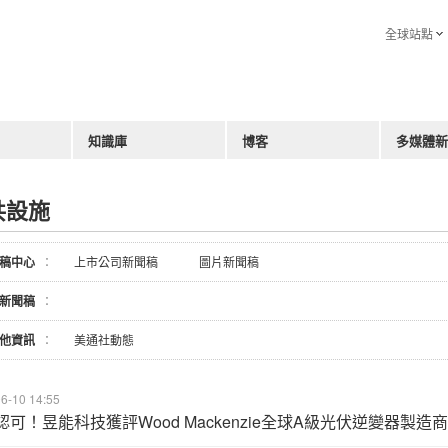
全球站點
知識庫
博客
多媒體新
共設施
稿中心
：
上市公司新聞稿
圖片新聞稿
新聞稿
：
他資訊
：
美通社動態
6-10 14:55
認可！昱能科技獲評Wood Mackenzie全球A級光伏逆變器製造商