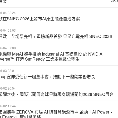
百業
6-04 22:24
欣在SNEC 2026上發布AI原生能源自治方案
6-04 09:03
盛啟｜全場景亮相 + 重磅新品首發 星星充電亮相 SNEC 2026
6-04 07:00
機與 MetAI 攜手推動 Industrial AI 基礎建設 於 NVIDIA
iverse™ 打造 SimReady 工業馬達數位孿生
6-03 22:01
 Group宣佈委任新一屆董事會，推動下一階段業務增長
6-02 20:54
榮耀之後，國際米蘭傳奇球星將現身瑞浦蘭鈞2026 SNEC展台
6-02 17:44
團攜手 ZEROVA 布局 AI 與智慧能源市場 啟動「AI Power ×
rt Energy」雙引擎策略