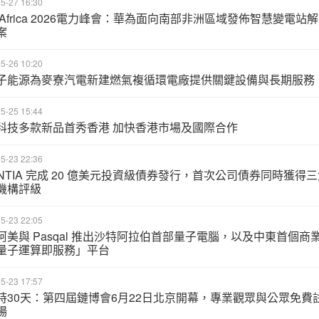
5-27 16:30
it Africa 2026電力峰會：華為面向南部非洲區域發佈智慧變電站解
案
5-26 10:20
子能源為麥寮汽電新建燃氣複循環電廠提供關鍵設備與長期服務
5-25 15:44
科技多款新品首秀香港 加快香港市場及國際合作
5-23 22:36
ENTIA 完成 20 億美元投資級債券發行，首次公司債券同時獲得三
機構評級
5-23 22:05
阿美與 Pasqal 推出沙特阿拉伯首部量子電腦，以及中東首個商
量子運算即服務」平台
5-23 17:57
時30天：第四屆鏈博會6月22日北京開幕，專業觀眾與公眾免費
場