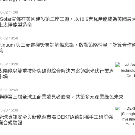
6-02 14:09
G Solar宣佈在美國建設第三座工廠，以10.6吉瓦產能成為美國最
土太陽能製造商
6-02 10:58
antinuum 與三菱電機簽署諒解備忘錄，啟動策略性量子計算合作
係
6-02 10:28
太陽能以雙重技術突破與綜合解決方案領跑光伏行業周
市場
5-31 02:49
舉辦第三屆全球工商業遠見者峰會，共築多元產業綠色未來
5-28 15:39
全球資訊安全與新能源市場 DEKRA德凱攜手工研院強
際合規驗證