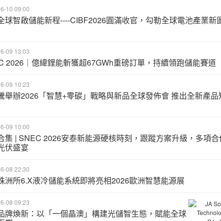
6-10 09:00
全球智啟儲能新程----CIBF2026圓滿收官，勾勒全球電池產業新
6-09 13:03
EC 2026｜億緯鋰能斬獲超67GWh重磅訂單，持續領跑儲能賽道
6-09 10:23
騰舉辦2026「智慧+零碳」戰略與新品全球發佈會 推出全新產品
6-09 10:00
合集 | SNEC 2026安泰新能源硬核時刻，跟蹤方案升級，多項合
光伏盛宴
6-08 22:30
株洲所6.X液冷儲能系統即將亮相2026歐洲智慧能源展
6-08 09:23
品牌煥新：以「一個晶澳」構建光儲智生態，賦能全球