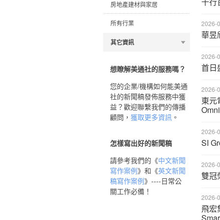
千行
房地產建材與家居
所有行業
2026-0
華昱
其它資訊
2026-0
首日
想瞭解美通社的服務嗎？
您的企業/機構如何能美通
2026-0
社的新聞稿發佈服務中獲
東元電
益？歡迎聯繫我們的傳播
Omn
顧問，
獲取更多資訊
。
2026-0
SI
怎樣寫出好的新聞稿
請參考我們的《
中文新聞
2026-0
寫作案例
》和《
英文新聞
雙冠
稿寫作案例
》----日常公
關工作必備！
2026-0
飛宏集
Sma