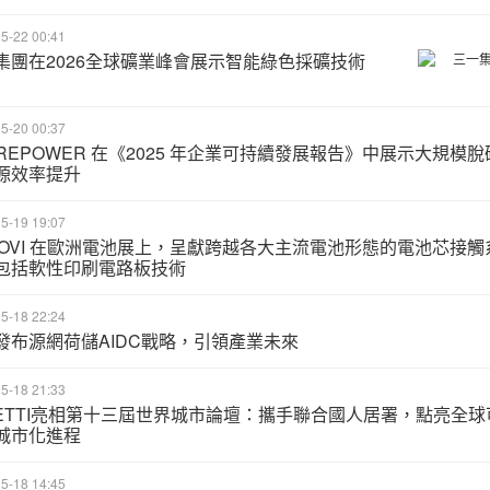
5-22 00:41
集團在2026全球礦業峰會展示智能綠色採礦技術
5-20 00:37
RREPOWER 在《2025 年企業可持續發展報告》中展示大規模脫
源效率提升
5-19 19:07
NOVI 在歐洲電池展上，呈獻跨越各大主流電池形態的電池芯接觸
包括軟性印刷電路板技術
5-18 22:24
發布源網荷儲AIDC戰略，引領產業未來
5-18 21:33
UETTI亮相第十三屆世界城市論壇：攜手聯合國人居署，點亮全球
城市化進程
5-18 14:45