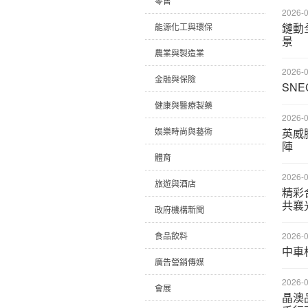
零售
2026-0
鏈動
能源化工與環保
景
農業與製造業
2026-0
金融與保險
SN
健康與醫療製藥
2026-0
娛樂時尚與藝術
英威
陣
體育
2026-0
旅遊與酒店
精彩
共襄
政府機構新聞
食品飲料
2026-0
中車
廣告營銷傳媒
2026-0
會展
晶澳