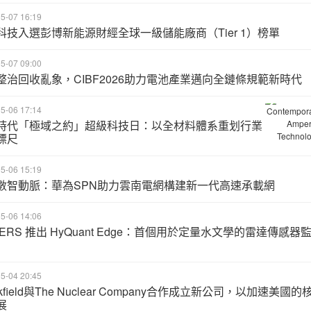
5-07 16:19
科技入選彭博新能源財經全球一級儲能廠商（Tier 1）榜單
5-07 09:00
整治回收亂象，CIBF2026助力電池產業邁向全鏈條規範新時代
5-06 17:14
時代「極域之約」超級科技日：以全材料體系重划行業
標尺
5-06 15:19
數智動脈：華為SPN助力雲南電網構建新一代高速承載網
5-06 14:06
TERS 推出 HyQuant Edge：首個用於定量水文學的雷達傳感器
5-04 20:45
okfield與The Nuclear Company合作成立新公司，以加速美國的
展