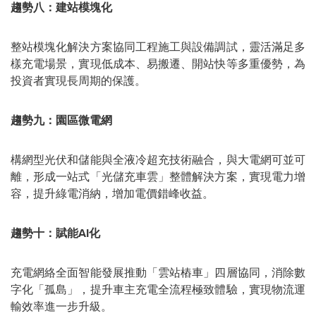
趨勢八：建站模塊化
整站模塊化解決方案協同工程施工與設備調試，靈活滿足多
樣充電場景，實現低成本、易搬遷、開站快等多重優勢，為
投資者實現長周期的保護。
趨勢九：園區微電網
構網型光伏和儲能與全液冷超充技術融合，與大電網可並可
離，形成一站式「光儲充車雲」整體解決方案，實現電力增
容，提升綠電消納，增加電價錯峰收益。
趨勢十：賦能AI化
充電網絡全面智能發展推動「雲站樁車」四層協同，消除數
字化「孤島」，提升車主充電全流程極致體驗，實現物流運
輸效率進一步升級。