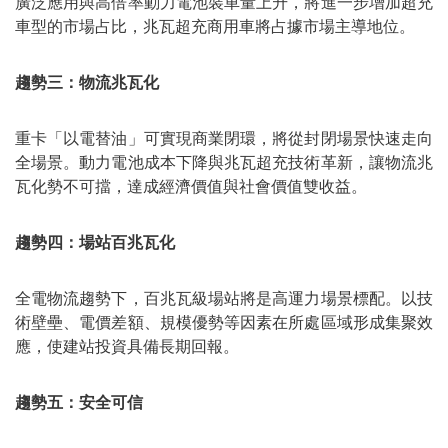
廣泛應用與高倍率動力電池裝車量上升，將進一步增加超充
車型的市場占比，兆瓦超充商用車將占據市場主導地位。
趨勢三：物流兆瓦化
重卡「以電替油」可實現商業閉環，將從封閉場景快速走向
全場景。動力電池成本下降與兆瓦超充技術革新，讓物流兆
瓦化勢不可擋，達成經濟價值與社會價值雙收益。
趨勢四：場站百兆瓦化
全電物流趨勢下，百兆瓦級場站將是高運力場景標配。以技
術壁壘、電價差額、規模優勢等因素在所處區域形成集聚效
應，使建站投資具備長期回報。
趨勢五：安全可信