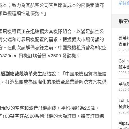
前往
成本；致力為其航空公司客戶節省成本的飛機租賃商
常重視這項性能優勢。」
航空
國飛機租賃正在迅速擴大其機隊組合，以滿足航空公
達美航
對尖端和可靠飛機配置的需求，把握擴大市場份額的
直飛
會。在此次諒解備忘錄之前，中國飛機租賃曾為8架空
2026-
A320ceo 飛機訂購普惠 V2500 發動機。
Coll
班中
2026-
高級副總裁段曉革先生
總結說：「中國飛機租賃將繼續
案，打造集團成為國際化的飛機全產業鏈解決方案提供
華龍
2026-
Loft
擬實
架現役的空客和波音飛機組成，平均機齡為2.5歲。
2026-
了100架空客A320系列飛機的大額訂單，將其訂單總
Ali