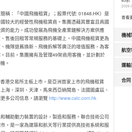
85折
2026-
（簡稱：
「
中國飛機租賃
」
；股票代號: 01848.HK）是
查看
中國较大的經營性飛機租賃商。集團憑藉其豐富且具國
融資的能力，成功發展為飛機全產業鏈解決方案供應
機械
賃、售後回租等常規服務的基礎上，中國飛機租賃更為
資、機隊退舊換新、飛機拆解等廣泛的增值服務，為客
航空
。目前，集團擁有及管理49架商用客機，並計劃於
架飛機。
運輸
合同
日在香港交易所主板上市，是亞洲首家上市的飛機租賃
、上海、深圳、天津、馬來西亞納閩島、法國圖盧茲、
關更多公司信息，請瀏覽
http://www.calc.com.hk
機和輔助動力裝置的設計，製造和服務。聯合技術公司
德市，是一家為建築和航天等行業提供高技術系統和服