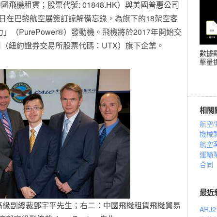
飛機租賃；股票代號: 01848.HK）與美國普惠公司
7日
在巴黎航空展
簽訂諒解備忘錄，為旗下的18架空客
力」（PurePower®）發動機。飛機將於2017年開始交
（紐約證券交易所股票代碼：UTX）旗下企業。
數據
擊量提
相關
航空
機械
航空
運輸
合同
最近
高級副總裁鄧宇平先生；右二：中國飛機租賃飛機貿易
ARJ