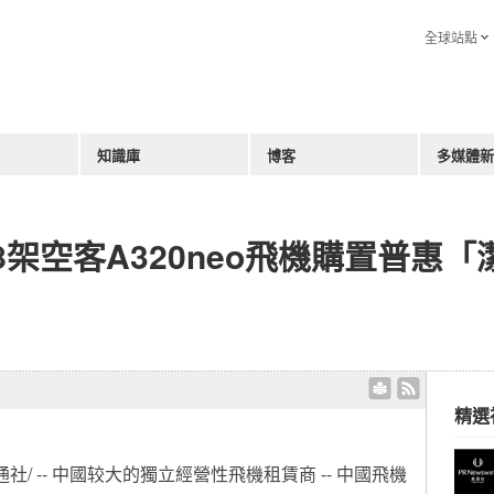
全球站點
知識庫
博客
多媒體新
8架空客A320neo飛機購置普惠
精選
美通社/ -- 中國较大的獨立經營性飛機租賃商
--
中國飛機