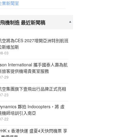
企業新聞室
/飛機制造 最近新聞稿
空將為CES 2027增開亞洲特別航班
拉斯維加斯
08-03
inson International 攜手國泰人壽為航
斷旅客提供機場貴賓室服務
07-29
航空集團旗下壹飛出行品牌正式亮相
07-23
 Dynamics 夥拍 Indocopters，將 虛
境機師培訓引入南亞
07-22
payHK x 香港快運 盛夏4天快閃機票 享