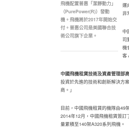
飛機配置普惠「潔靜動力」
運
（PurePower(R)）發動
非
機。飛機將於2017年開始交
付。普惠公司是美國聯合技
中
術公司旗下企業。
司
機
客 
中國飛機租賃
技術及資產管理部
投資於先進的技術和創新解決方
商。」
目前，中國飛機租賃的機隊由49
2014年12月，中國飛機租賃簽訂
量累積至140架A320系列飛機。