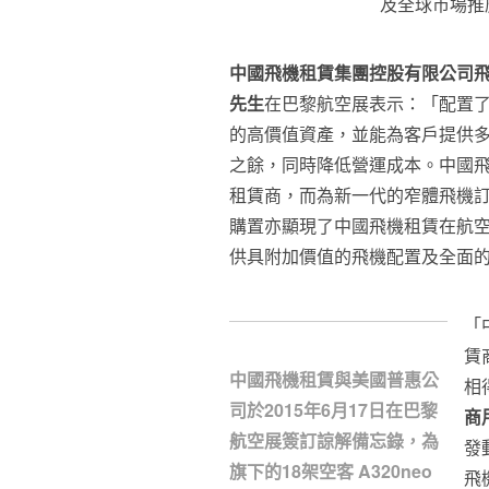
及全球市場推廣部
中國飛機租賃集團控股有限公司
先生
在巴黎航空展表示：「配置了 Pu
的高價值資產，並能為客戶提供
之餘，同時降低
營運
成本。中國飛
租賃商，而為新一代的窄體飛機
購置亦顯現了中國飛機租賃在航
供具附加價值的飛機配置及全面
「
賃商
中國飛機租賃與美國普惠公
相
司於2015年6月17日在巴黎
商
航空展簽訂諒解備忘錄，為
發動
旗下的18架空客 A320neo
飛