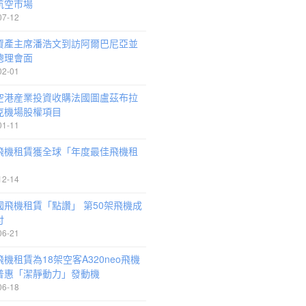
航空市場
07-12
資產主席潘浩文到訪阿爾巴尼亞並
總理會面
02-01
空港産業投資收購法國圖盧茲布拉
克機場股權項目
01-11
飛機租賃獲全球「年度最佳飛機租
」
12-14
國飛機租賃「點讚」 第50架飛機成
付
06-21
機租賃為18架空客A320neo飛機
普惠「潔靜動力」發動機
06-18