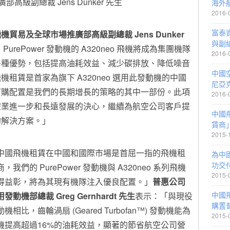
高級副總裁 Jens Dunker 先生
海外
2016-
富泰
飛機貿易及全球市場推廣部高級副總裁
Jens Dunker
與副
rePower 發動機的 A320neo 飛機將成為集團機隊
2016-
多種優勢，包括提高油耗效益、減少碳排放、降低噪音
中國
機租賃是首家為旗下 A320neo 選用此發動機的中國
尼亞
訂購配置是我們的長期增長的策略的其中一部份。此項
2016-
空業進一步和長遠發展的決心，繼續為航空公司客戶提
中國
的解決方案。」
賃商
2015-
中國飛機租賃在中國和國際市場是首屈一指的飛機租
為中
功交
，我們的 PurePower 發動機與 A320neo 系列飛機
2015-
得益彰，將為其現有機隊注入優良配置。」
普惠公司
中國飛
用發動機部總裁
Greg Gernhardt
先生
表示：「與現役
購置
機相比，齒輪渦扇 (Geared Turbofan™) 發動機能為
2015-
機提高超過16%的油耗效益，顯著的節省航空公司
營