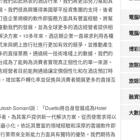
於我們如此熱衷的酒店行業，我們將更加努力幫助其
展。我們很高興獲得美國華平投資集團的支持，後者
電腦
打造企業規模的軟件即服務方面具有豐富經驗，將幫
推動我們的發展，並為全球更多的酒店經營者提供相
電腦
解決方案。10多年來，酒店類企業一直尋求利用各種
式來與網上旅行社進行更加有效的競爭，並推動產生
博彩
多的直接業務。通過統一技術堆棧上的數據，我們的
台成為了能夠為消費者實現真正個性化的單一來源。
旅館
店經營者目前能夠通過讓定價個性化和在酒店預訂時
務，增加客戶轉化率並促進與消費者開展更多的直接互
旅遊
融資
h Somani說：「Duetto將自身發展成為Hotel
大數
t領域的領導者，為其客戶提供新一代解決方案，從而使需求得以
到最小化。依託其豐富的領域經驗和深厚的雲端軟件即
酒店行業帶來全新能力方面具有獨特的優勢。我們期待為