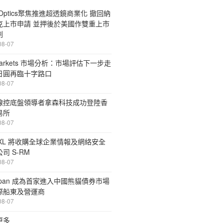
aOptics聚焦推進超透鏡商業化 撤回納
克上市申請 並押後於美國作雙重上市
劃
08-07
Markets 市場分析：市場評估下一步走
日圓再臨十字路口
08-07
線控底盤領導者拿森科技成功登陸香
易所
08-07
 XL 將收購全球企業情報及網絡安全
司 S-RM
08-07
span 成為首家進入中國熊貓債券市場
際船東及營運商
08-07
更多