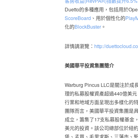
客房收益(RevPAR)指數提升6.5%
Duetto的多種應用，包括用於Open 
ScoreBoard
、用於個性化的
Play
化的
BlockBuster
。
詳情請瀏覽：
http://duettocloud.c
美國華平投資集團簡介
Warburg Pincus LLC
理的私募股權資產超過440億美
行業和地域方面呈現出多樣化的
團隊而言，美國華平投資集團是具
成立，籌集了17支私募股權基金，
美元的投資。該公司總部位於紐
堡、孟買、毛里求斯、三藩市、