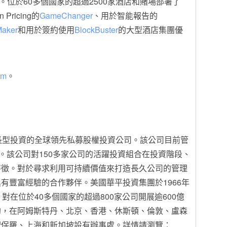
。位於60多個國家的超過2500家酒店和賭場部署了
Pricing的
GameChanger
、用於智能報告的
Maker
和用於簽約使用
BlockBuster
的大型酒店集團優
om
。
是關注於成長型投資的全球領先私募股權投資公司。該公司目前管
元。該公司對150多家公司的活躍投資組合在投資階段、
特徵。對於尋求利用可持續價值來打造長久公司的管理
有豐富經驗的合作夥伴。美國華平投資集團於1966年
對在位於40多個國家的超過800家公司開展逾600億
約，在阿姆斯特丹、北京、香港、休斯頓、倫敦、盧森
聖保羅、上海和新加坡設有辦事處。詳情請瀏覽：