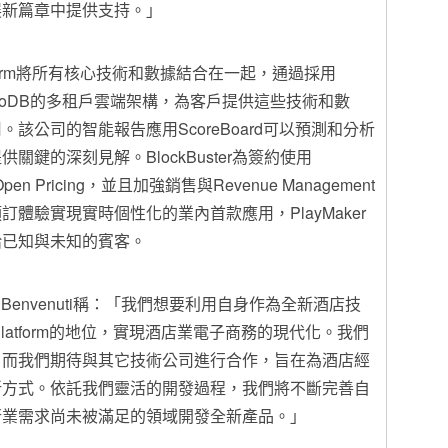
其發展新篇章中提供支持。」
gy Platform將所有核心技術和數據結合在一起，通過採用
goDB的多租戶雲端架構，為客戶提供這些技術和數
該公司的智能報告應用ScoreBoard可以預測和分析
鍵的深刻見解。BlockBuster為簽約使用
en Pricing，並且加強銷售與Revenue Management
體驗實現實時個性化的業內首款應用，PlayMaker
給已知與未知的賓客。
o Benvenuti稱：「我們想要利用自身作為全新酒店技
gy Platform的地位，實現酒店業電子商務的現代化。我們
，而我們期待與其它技術公司進行合作，旨在為酒店經
新方式。依託我們靈活的開發過程，我們將不斷完善自
行業需求尚未被滿足的領域開發全新產品。」