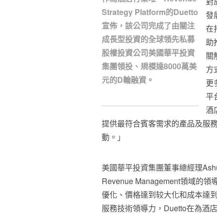
對
Strategy Platform的Duetto
發
宣佈，該公司完成了由關注
在
成長型投資的全球領先私募
助
股權投資公司美國華平投資
關
集團領投、規模達8000萬美
方
元的D輪融資。
更
平
酒
提供最符合賓客需求的產品及服
動。」
美國華平投資集團董事總經理Ashutos
Revenue Managemen
優化、價格達到较大化和成本達
服務技術領導力，Duetto在為