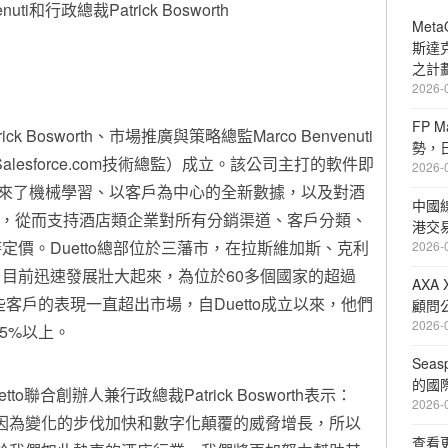
enuti和行政總裁Patrick Bosworth
Met
斯達
之計
2026-
FP 
ck Bosworth、市場推廣與策略總監Marco Benvenuti
勢，
原Salesforce.com技術總監）成立。該公司主打的軟件即
2026-
nger帶來了機械學習、以客戶為中心的全新數據，以及對酒
中國
破性創新，從而支持酒店類企業對所有分銷渠道、客戶分類、
港交
價。Duetto總部位於三藩市，在拉斯維加斯、克利
2026-
目前迅速發展壯大起來，為位於60多個國家的超過
AXA
些客戶的表現一直超出市場，自Duetto成立以來，他們
顧問公
2026-
5%以上。
Sea
的國
etto聯合創辦人兼行政總裁Patrick Bosworth表示：
2026-
因為變化的步伐加快和數字化顛覆的威脅增長，所以
查看