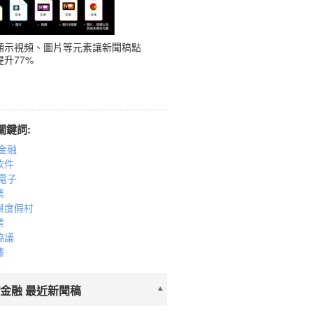
顯示視頻、圖片等元素讓新聞稿點
升77%
關鍵詞:
金融
軟件
電子
業
與度假村
業
協議
據
/金融 最近新聞稿