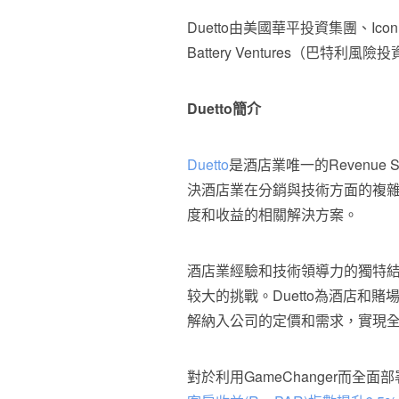
Duetto由美國華平投資集團、Icon V
Battery Ventures（巴特利風
Duetto
簡介
Duetto
是酒店業唯一的Revenue S
決酒店業在分銷與技術方面的複
度和收益的相關解決方案。
酒店業經驗和技術領導力的獨特結合
较大的挑戰。Duetto為酒店和
解納入公司的定價和需求，實現全面且更
對於利用GameChanger而全面