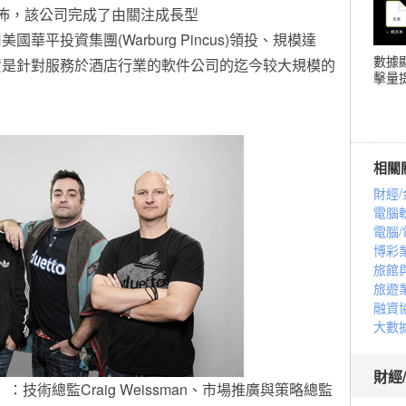
tto今天宣佈，該公司完成了由關注成長型
平投資集團(Warburg Pincus)領投、規模達
數據
融資是針對服務於酒店行業的軟件公司的迄今较大規模的
擊量提
相關
財經/
電腦
電腦/
博彩
旅館
旅遊
融資
大數
財經
：技術總監Craig Weissman、市場推廣與策略總監