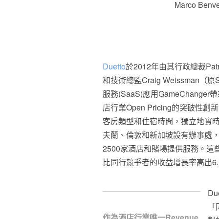
Marco Benv
Duetto
於2012年由其行政總裁Patri
和技術總監Craig Weissman（
服務(SaaS)應用GameCha
店行業Open Pricing的突
客房類型和住宿時間，獨立地實時定
夫蘭、倫敦和新加坡設有辦事處，
2500家酒店和賭場提供服務。這
比同行競爭者的收益增長率高出6.
Du
「
作為酒店行業唯一Revenue