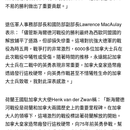
不易的勝利做出了重要貢獻。」
退伍軍人事務部部長和國防部副部長Lawrence MacAulay
表示：「儘管斯海爾德河戰役的勝利最終為西歐同盟國的
解放鋪平了道路，但卻損失慘重。這場對抗強大德軍的戰
役為時五周，戰爭打的非常激烈，6000多位加拿大士兵在
此次戰役中犧牲或受傷。隨著時間的推移，永遠銘記加拿
大士兵在二戰中的英勇表現非常重要，加拿大皇家造幣廠
透過發行這枚硬幣，向英勇作戰甚至不惜犧牲生命的加拿
大士兵致敬，我對此深表感激。」
荷蘭王國駐加拿大大使Henk van der Zwan稱：「斯海爾德
河戰役是荷蘭和加拿大兩國歷史上的重要里程碑。在加拿
大人的領導下，這場激烈的戰役標誌著荷蘭解放的開始。
加拿大皇家造幣廠發行這枚硬幣，向75年前英勇參戰，幫