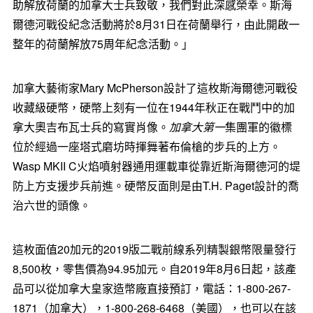
助解放荷蘭的加拿大士兵致敬，我們對此深感榮幸。斯海
爾德河戰役紀念活動將於8月31日在荷蘭舉行，由此開啟一
整年的荷蘭解放75周年紀念活動。」
加拿大藝術家Mary McPherson設計了這枚斯海爾德河戰役
收藏級硬幣，硬幣上刻有一位在1944年秋正在戰鬥中的加
拿大奧吉布瓦士兵的寫實肖像。
加拿大第一
集團軍的徽標
位於經過一座塔式磨坊時揮舞著布倫槍的步兵的上方。
Wasp MKII C火焰噴射器通用運載車從靠近斯海爾德河的堤
防上方支援步兵前進。硬幣反面則是由T.H. Paget設計的喬
治六世的頭像。
這枚面值20加元的2019版二戰前線系列精製銀幣限量發行
8,500枚，零售價為94.95加元。自2019年8月6日起，該產
品可以從加拿大皇家造幣廠直接預訂，電話：1-800-267-
1871（加拿大），1-800-268-6468（美國），也可以在該