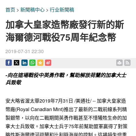
首页
>
新聞稿中心
>
行业新聞稿
加拿大皇家造幣廠發行新的斯
海爾德河戰役75周年紀念幣
2019-07-31 22:30
-向在這場戰役中英勇作戰，幫助解放荷蘭的加拿大士
兵致敬
安大略省渥太華2019年7月31日 /美通社/ -- 加拿大皇家造
幣廠(Royal Canadian Mint)推出了最新的二戰前線系列精
製銀幣，以向在二戰期間英勇作戰甚至不惜犧牲生命的加
拿大士兵致敬。加拿大士兵于75年前幫助盟軍贏得了對策
略性斯海爾德河荷蘭和比利時海岸的控制。這場損失慘重