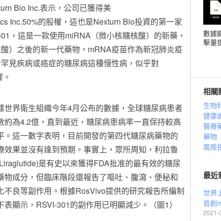
turn Bio Inc.表示，公司已獲得美
tics Inc.50%的股權，這也是Nexturn Bio投資的第一家
數據
I-301，這是一款使用miRNA（微小核糖核酸）的新藥，
擊量提
核酸）之後的新一代藥物，mRNA疫苗作為新冠肺炎疫
於罕見疾病或癌症的糖尿病這種慢性病，似乎對
響。
相關
生物
據世界衛生組織今年4月公布的數據，全球糖尿病患者
健康
數約為4.2億，直到最近，糖尿病患病率一直保持較高
醫療
平。這一數字表明，目前開發的第四代糖尿病藥物的
藥物
風險
療效果並沒有達到預期。事實上，眾所周知，利拉魯
(Liraglutide)是有史以來獲得FDA批准的最有效的糖尿
最近
藥物成分，但臨床階段還報告了嘔吐、腹瀉、便秘和
化不良等副作用。根據RosVivo提供的研究報告所編制
世界
首創m
下表顯示，RSVI-301的副作用已明顯減少。（圖1）
2021-