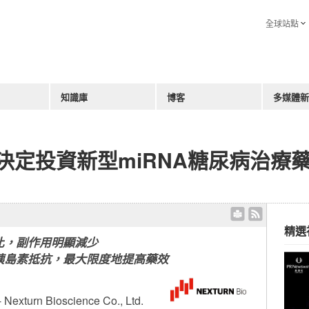
全球站點
知識庫
博客
多媒體新
o Inc.決定投資新型miRNA糖尿病治
精選
比，副作用明顯減少
胰島素抵抗，最大限度地提高藥效
urn Bioscience Co., Ltd.