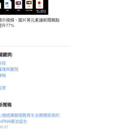
顯示視頻、圖片等元素讓新聞稿點
升77%
關鍵詞:
科技
護理與醫院
藥物
投資
新聞稿
上通過胰腺細胞再生治療糖尿病的
iRNA療法誕生
05-07