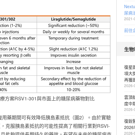
Next
尿病
2021-
前往
生物
復星
項大
再獲
2026-
雲頂新
A治療方案RSV1-301與市面上的糖尿病藥物對比
度中
2026-
在反復用藥期間可有效降低胰島素抵抗（圖2）。由於實驗
復銳醫
，克服胰島素抵抗的可能性提高了相關行業對RSVI-
202
2026-
作用少，且能夠提供長期持久的藥效，有望在未來的糖尿病市