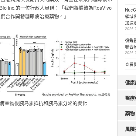
Bio Inc.的一位行政人員稱：「我們將繼續為RosVivo
Nue
他們合作開發糖尿病治療藥物。」
領域
加速
2026-
復鋭醫
聯合
2026-
查看
健康
醫療
糖尿病藥物後胰島素抵抗和胰島素分泌的變化
藥物
風險