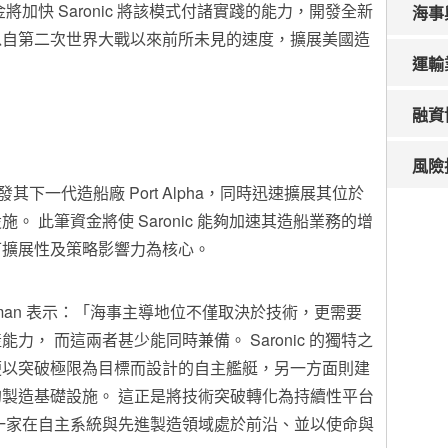
加快 Saronic 將該模式付諸實踐的能力，開發全新
海事
以自第二次世界大戰以來前所未見的速度，擴展美國造
運輸
融資
風險
發其下一代造船廠 Port Alpha，同時迅速擴展其位於
 此筆資金將使 Saronic 能夠加速其造船業務的增
可擴展性及策略影響力為核心。
lya Fushman 表示：「海事主導地位不僅取決於技術，更需要
， 而這兩者甚少能同時兼備。 Saronic 的獨特之
便以突破極限為目標而設計的自主艦艇，另一方面則建
製造基礎設施。 這正是將技術突破轉化為持續性平台
一家在自主系統與先進製造領域處於前沿、並以使命與