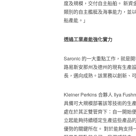
度及規模，交付自主船舶。 新資金將
類別的自主艦艇及海事能力，並
船產能。」
透過工業產能強化實力
Saronic 的一大重點工作，就是開
路易斯安那州及德州的現有生產設施。
長，邁向成熟。該業務以創新、
Kleiner Perkins 合夥人 I
具備可大規模部署該等技術的生產能力
處在於其正雙管齊下：自一開始
立起能夠持續穩定生產這些產品的
優勢的關鍵所在。 對於能夠支持