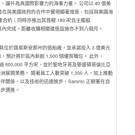
躍升為具國際影響力的海事力量。 公司以 40 億美
資，並在與美國政府的合作中實現顯著增長，包括與美國海
生產合約；同時亦推出其首艘 180 呎自主艦艇
六個月內完成，距離收購相關建造設施亦不到八個月。
收購其位於路易斯安那州的造船廠，並承諾投入 3 億美元
項目，預計將於區內新創 1,500 個優質職位。 此外，
超過 500,000 平方呎，並於聖地牙哥及華盛頓哥倫比亞
展開業務。 隨著員工人數突破 1,300 人，加上推動
關係，以及技術的迅速進步，Saronic 正朝著在自
穩步邁進。