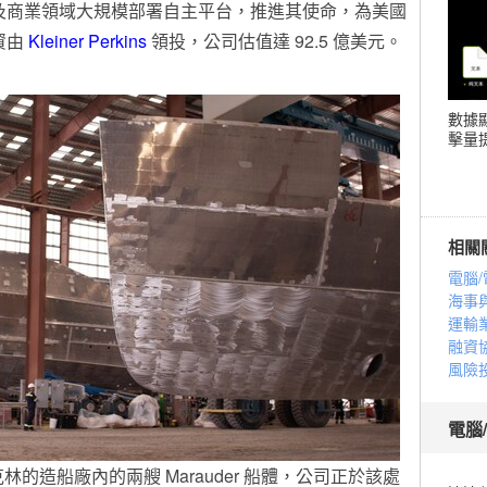
防及商業領域大規模部署自主平台，推進其使命，為美國
資由
Kleiner Perkins
領投，公司估值達 92.5 億美元。
數據
擊量提
相關
電腦/
海事
運輸
融資
風險
電腦
克林的造船廠內的兩艘 Marauder 船體，公司正於該處