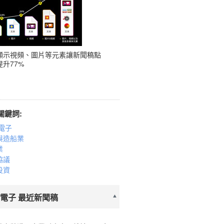
顯示視頻、圖片等元素讓新聞稿點
升77%
關鍵詞:
電子
與造船業
業
協議
投資
/電子 最近新聞稿