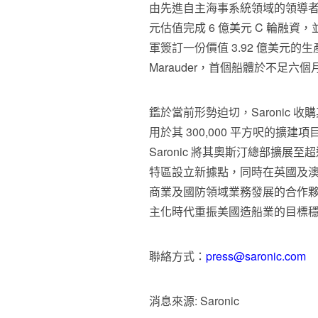
由先進自主海事系統領域的領導者，
元估值完成 6 億美元 C 輪融
軍簽訂一份價值 3.92 億美元的
Marauder，首個船體於不足
鑑於當前形勢迫切，Saronic 
用於其 300,000 平方呎的擴建
Saronic 將其奧斯汀總部擴展至
特區設立新據點，同時在英國及澳洲
商業及國防領域業務發展的合作夥伴
主化時代重振美國造船業的目標
聯絡方式：
press@saronic.com
消息來源: Saronic