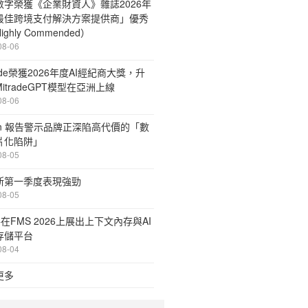
數字榮獲《企業財資人》雜誌2026年
最佳跨境支付解決方案提供商」優秀
ghly Commended）
08-06
rade榮獲2026年度AI經紀商大獎，升
itradeGPT模型在亞洲上線
08-06
ion 報告警示品牌正深陷高代價的「數
片化陷阱」
08-05
斯第一季度表現強勁
08-05
將在FMS 2026上展出上下文內存與AI
存儲平台
08-04
更多