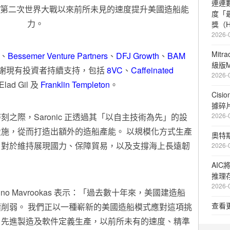
連連
以自第二次世界大戰以來前所未見的速度提升美國造船能
度「
力。
獎（Hi
2026-
Mit
、
Bessemer Venture Partners
、
DFJ Growth
、
BAM
級版M
謝現有投資者持續支持，包括
8VC
、
Caffeinated
2026-
lad Gil 及
Franklin Templeton
。
Cis
據碎
之際，Saronic 正透過其「以自主技術為先」的設
2026-
施，從而打造出額外的造船產能。 以規模化方式生產
奧特
，對於維持展現國力、保障貿易，以及支撐海上長遠韌
2026-
AIC
推理
2026-
Dino Mavrookas 表示：「過去數十年來，美國建造船
查看
削弱。 我們正以一種嶄新的美國造船模式應對這項挑
、先進製造及軟件定義生產，以前所未有的速度、精準