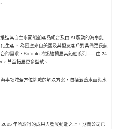
。」
 持續推進其自主水面船舶產品組合及由 AI 驅動的海事能
化生產。 為回應來自美國及其盟友客戶對具備更長航
需求，Saronic 將迅速擴展其船舶系列——由 24
rauder，甚至拓展更多型號。
對海事領域全方位挑戰的解決方案，包括涵蓋水面與水
 在 2025 年所取得的成果與發展動能之上，期間公司已