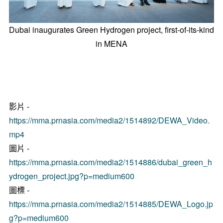
Dubai inaugurates Green Hydrogen project, first-of-its-kind
in MENA
影片 -
https://mma.prnasia.com/media2/1514892/DEWA_Video.
mp4
圖片 -
https://mma.prnasia.com/media2/1514886/dubai_green_h
ydrogen_project.jpg?p=medium600
圖標 -
https://mma.prnasia.com/media2/1514885/DEWA_Logo.jp
g?p=medium600