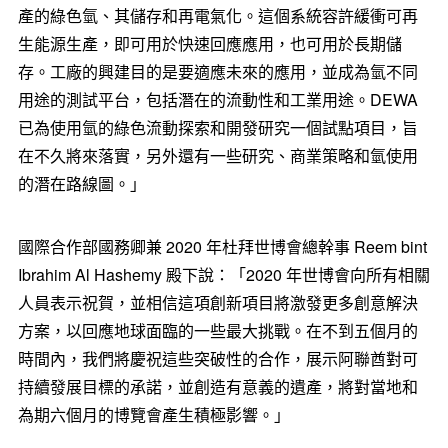
產的綠色氫、其儲存和再電氣化。這個系統容許緩衝可再
生能源生產，即可用於快速回應應用，也可用於長期儲
存。工廠的興建目的是要適應未來的應用，並成為氫不同
用途的測試平台，包括潛在的流動性和工業用途。DEWA
已為使用氫的綠色流動探索和開發研究一個試點項目，旨
在不久將來落實，另外還有一些研究、商業策略和氫使用
的潛在路線圖。」
國際合作部國務卿兼 2020 年杜拜世博會總幹事 Reem bint
Ibrahim Al Hashemy
殿下說：「2020 年世博會向所有相關
人員表示祝賀，並相信這項創新項目將激發更多創意解決
方案，以回應地球面臨的一些最大挑戰。在不到五個月的
時間內，我們將慶祝這些突破性的合作，展示阿聯酋對可
持續發展目標的承諾，並創造有意義的遺產，將對當地和
為期六個月的博覽會產生積極影響。」