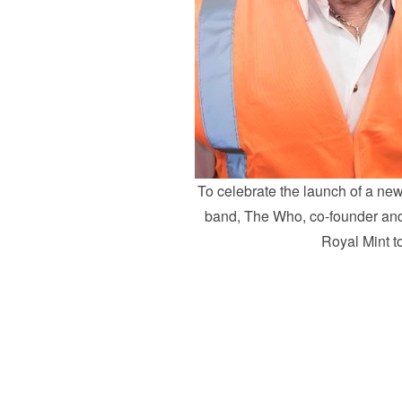
To celebrate the launch of a new 
band, The Who, co-founder and
Royal Mint to