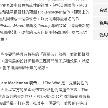
巨響表演中最具標誌性的符號，包括英國國旗、Mod
音樂
誌和猛擊揚聲器的砸爛 Rickenbacker 結他。硬幣上的
號共同構成一個彈珠台，以此向樂隊最著名的作
新產
Pinball Wizard
單曲及
Tommy
專輯致敬。借助最新的
色印刷技術，硬幣的元素已使用數碼印刷，以展示樂
公共
藍色。
，許多硬幣將具有特殊的「衝擊波」效果，並從揚聲器
節。鑄幣局的設計師和手工匹師開發了這種效果，以紀
唱會，創下連續舉辦十年的紀錄。
lare Maclennan
表示：
「The Who 是一支標誌性的
因此以官方的英國硬幣來紀念他們是適合不過。The
樂傳奇系列的最新作品，該系列以新穎的原創設計來慶祝
rey 到訪鑄幣局，打造第一批其中一個硬幣，並與創造這出