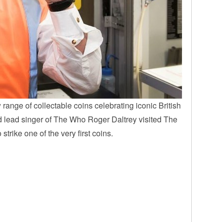
range of collectable coins celebrating iconic British
 lead singer of The Who Roger Daltrey visited The
 strike one of the very first coins.