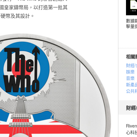
 到訪英國皇家鑄幣局，以打造第一批其
新硬幣及其設計。
數據
擊量提
相關
財經/
娛樂
音樂
新產
公共
財經
Riv
心科