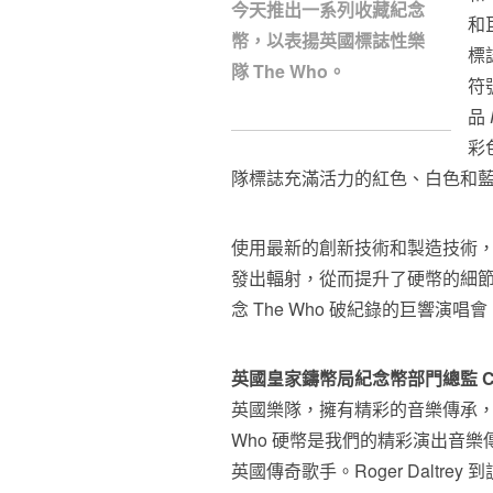
今天推出一系列收藏紀念
和
幣，以表揚英國標誌性樂
標
隊 The Who。
符
品
彩
隊標誌充滿活力的紅色、白色和
使用最新的創新技術和製造技術
發出輻射，從而提升了硬幣的細
念 The Who 破紀錄的巨響演
英國皇家鑄幣局紀念幣部門總監
C
英國樂隊，擁有精彩的音樂傳承，
Who 硬幣是我們的精彩演出音
英國傳奇歌手。Roger Dalt