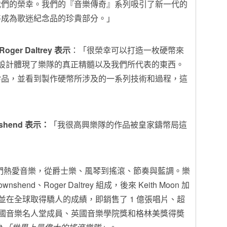
我們的榮幸。我們的『音樂傳奇』系列吸引了新一代的
將成為歌迷紀念品的珍貴部分。」
Roger Daltrey
表示
：「很榮幸可以打造一枚硬幣來
硬幣的設計體現了樂隊的真正精髓以及我們所代表的東西。
珍品，並看到製作硬幣所涉及的一系列技術和過程，這
nshend
表示：
「我很高興樂隊的作品被皇家鑄幣局這
，他們熱愛音樂，從爵士樂、風琴到搖滾、節奏與藍調。樂
ownshend、Roger Daltrey 組成，後來 Keith Moon 加
，並在全球取得驕人的成績，即銷售了 1 億張唱片、超
和英國音樂名人堂成員、英國音樂學院獎和格林美獎得奬