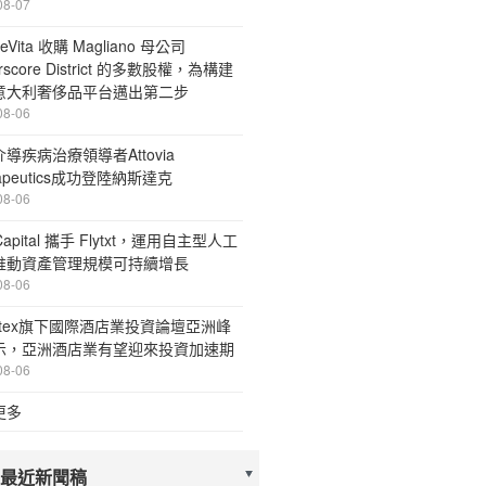
08-07
eVita 收購 Magliano 母公司
rscore District 的多數股權，為構建
意大利奢侈品平台邁出第二步
08-06
導疾病治療領導者Attovia
rapeutics成功登陸納斯達克
08-06
 Capital 攜手 Flytxt，運用自主型人工
推動資產管理規模可持續增長
08-06
stex旗下國際酒店業投資論壇亞洲峰
示，亞洲酒店業有望迎來投資加速期
08-06
更多
 最近新聞稿