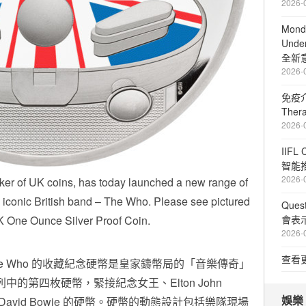
2026-
Mond
Unde
全新
2026-
免疫介
The
2026-
IIFL
智能
2026-
ker of UK coins, has today launched a new range of
e iconic British band – The Who. Please see pictured
Que
K One Ounce Silver Proof Coin.
會表
2026-
查看
he Who 的收藏紀念硬幣是皇家鑄幣局的「音樂傳奇」
列中的第四枚硬幣，緊接紀念女王、Elton John
娛樂
 David Bowie 的硬幣。硬幣的動態設計包括樂隊現場