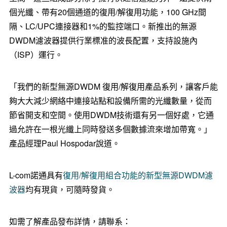
個光纖、帶有20個通道的復用/解復用功能，100 GHz間
隔、LC/UPC連接器和1%的監控端口。新推出的無源
DWDM濾波器提供行業標准的波長配置，支持設施內
（ISP）運行。
「我們的新型無源DWDM 復用/解復用產品系列，讓客戶能
夠大大減少網絡中連接站點和設備所需的光纖數量，從而
節省開支和空間。使用DWDM技術還有另一個好處，它通
過允許在一根光纖上同時發送多個數據流來增加帶寬。」
產品經理Paul Hospodar說道。
L-com諾通具有
復用/解復用組合功能的新型無源DWDM濾
波器
均有現貨，可隨時發貨。
如需了解產品發布詳情，請聯系：