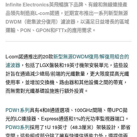
Infinite Electronics英飛暢旗下品牌、有線和無線連接產
品領先制造商L-com諾通，近期宣布推出一系列新型無源
DWDM（密集波分復用）濾波器，以滿足日益增長的區域
運輸、PON、GPON和FTTx的應用需求。
L-com諾通推出的20款
新型無源DWDM復用/解復用組合的
濾波器
，包括了LGX盤裝和19英寸機架安裝單元，這些設
計旨在通過減少總局/前端的光纖數量，更大限度提高光纖
使用率，並增加交換機、路由器和其他設備之間的帶寬，
而無需對光纖基礎設施進行額外投資。
PDW1系列
具有4和8通道選項、100GHz間隔、帶UPC拋
光的LC連接器、Express通道和1%的光功率監視器端口。
PDW3系列
採用了1U 19英寸（48.3厘米）架裝設計，節省
空間。這些組成部分除了擁有快速信道能力外，還提供兩