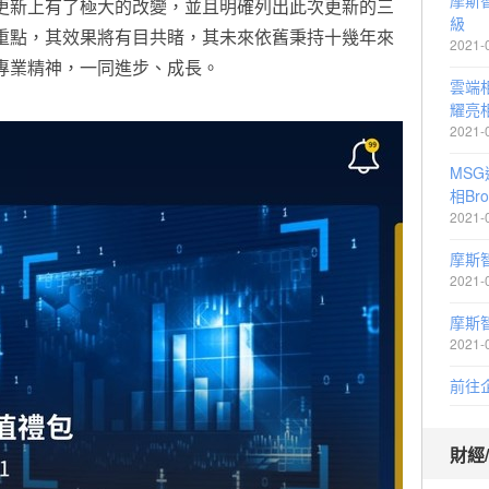
摩斯
更新上有了極大的改變，並且明確列出此次更新的三
級
重點，其效果將有目共睹，其未來依舊秉持十幾年來
2021-
專業精神，一同進步、成長。
雲端
耀亮相
2021-
MS
相Br
2021-
摩斯
2021-
摩斯
2021-
前往
財經