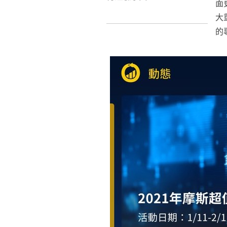
面
大
的