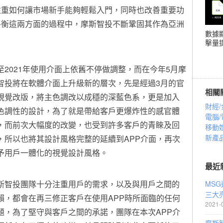
注重如何讓市場新手能夠輕鬆入門，同時也改善重要功
平衡這兩方面的過程中，摩斯智投不斷鞏固其作為亞洲
數據
擊量提
至2021年使用介面上依舊不停做調整，而在今年5月摩
智投將在軟體介面上升級新的層次，先是經過3月的官
相關
視覺改版，將主色調改以成穩的深藍色系，更是加入
財經/
色調性的設計，為了就是帶給客戶更爆炸性的感官體
電腦/
，而前次大幅度的改變，也受到許多客戶的青睞及回
移動
新產
，所以也將其設計風格完整的延續到APP介面，再次
予用戶一體化的視覺設計風格。
最近
斯智投團隊十分注重用戶的需求，以及與用戶之間的
MS
三大
賴，都會在再三修正客戶在使用APP時所面臨的任何
2021-
題，為了堅守與客戶之間的承諾，團隊在本次APP介