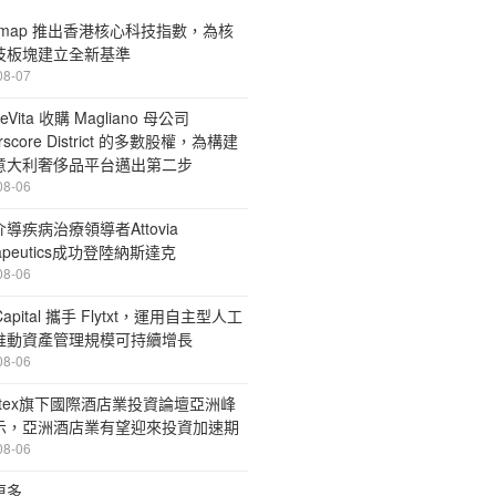
ermap 推出香港核心科技指數，為核
技板塊建立全新基準
08-07
eVita 收購 Magliano 母公司
rscore District 的多數股權，為構建
意大利奢侈品平台邁出第二步
08-06
導疾病治療領導者Attovia
rapeutics成功登陸納斯達克
08-06
 Capital 攜手 Flytxt，運用自主型人工
推動資產管理規模可持續增長
08-06
stex旗下國際酒店業投資論壇亞洲峰
示，亞洲酒店業有望迎來投資加速期
08-06
更多