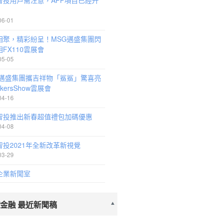
智投用戶需注意，APP項目已經升
06-01
相聚，精彩紛呈！MSG邁盛集團閃
FX110雲展會
05-05
G邁盛集團攜吉祥物「鯊鯊」驚喜亮
okersShow雲展會
04-16
智投推出新春超值禮包加碼優惠
04-08
智投2021年全新改革新視覺
03-29
企業新聞室
/金融 最近新聞稿