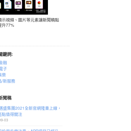
顯示視頻、圖片等元素讓新聞稿點
升77%
關鍵詞:
金融
電子
娛樂
品/新服務
新聞稿
G邁盛集團2021全新官網隆重上線，
亮點值得關注
09-03