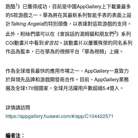
1
跑酷
》已獲得成功，目前是中國AppGallery上下載量最多
的5款游戲之一。華為將在其最新系列智能手表的表面上設
計
Talking Angela
的特別頭像，以表達對這款游戲的支持。
2
此外，粉絲們還可以在《會說話的湯姆貓和朋友們
》系列
CGI動畫片中看到
安吉拉
。該動畫片以屢獲殊榮的同名系列
作品為藍本，已在華為的視頻平台「華為視頻」上線。
作為全球增長最快的應用市場之一，AppGallery一直致力
於與領先品牌和游戲開發商合作。目前，AppGallery業務
遍及全球170個國家，全球月活躍用戶數超過5.4億人。
詳情請訪問
https://appgallery.huawei.com/#/app/C104422571
編者注：