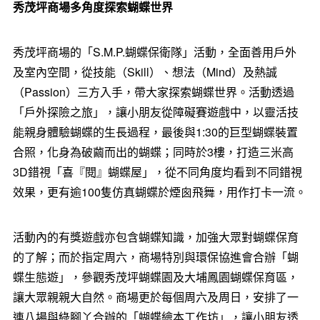
秀茂坪商場多角度探索蝴蝶世界
秀茂坪商場的「S.M.P.蝴蝶保衛隊」活動，全面善用戶外
及室內空間，從技能（Skill）、想法（Mind）及熱誠
（Passion）三方入手，帶大家探索蝴蝶世界。活動透過
「戶外探險之旅」，讓小朋友從障礙賽遊戲中，以靈活技
能親身體驗蝴蝶的生長過程，最後與1:30的巨型蝴蝶裝置
合照，化身為破繭而出的蝴蝶；同時於3樓，打造三米高
3D錯視「喜『閱』蝴蝶屋」，從不同角度均看到不同錯視
效果，更有逾100隻仿真蝴蝶於煙囪飛舞，用作打卡一流
。
活動內的有獎遊戲亦包含蝴蝶知識，加強大眾對蝴蝶保育
的了解；而於指定周六，商場特別與環保協進會合辦「蝴
蝶生態遊」，參觀秀茂坪蝴蝶園及大埔鳳園蝴蝶保育區，
讓大眾親親大自然。商場更於每個周六及周日，安排了一
連八場與綠腳丫合辦的「蝴蝶繪本工作坊」，讓小朋友透