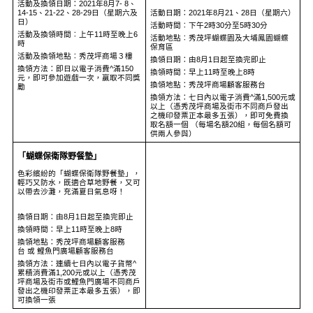
活動及換領日期：2021年8月7- 8、
14-15、21-22、28-29日（星期六及
活動日期：2021年8月21、28日（星期六）
日）
活動時間︰下午2時30分至5時30分
活動及換領時間︰上午11時至晚上6
活動地點︰秀茂坪蝴蝶園及大埔鳳園蝴蝶
時
保育區
活動及換領地點︰秀茂坪商場３樓
換領日期：由8月1日起至換完即止
換領方法：即日以電子消費^滿150
換領時間：早上11時至晚上8時
元，即可參加遊戲一次，贏取不同獎
換領地點：秀茂坪商場顧客服務台
勵
換領方法：七日內以電子消費^滿1,500元或
以上（憑秀茂坪商場及街市不同商戶發出
之機印發票正本最多五張），即可免費換
取名額一個 （每場名額20組，每個名額可
供兩人參與）
「蝴蝶保衛隊野餐墊」
色彩繽紛的「蝴蝶保衛隊野餐墊」，
輕巧又防水，既適合草地野餐，又可
以帶去沙灘，充滿夏日氣息呀！
換領日期：由8月1日起至換完即止
換領時間：早上11時至晚上8時
換領地點：秀茂坪商場顧客服務
台 或 鯉魚門廣場顧客服務台
換領方法：連續七日內以電子貨幣^
累積消費滿1,200元或以上（憑秀茂
坪商場及街市或鯉魚門廣場不同商戶
發出之機印發票正本最多五張），即
可換領一張