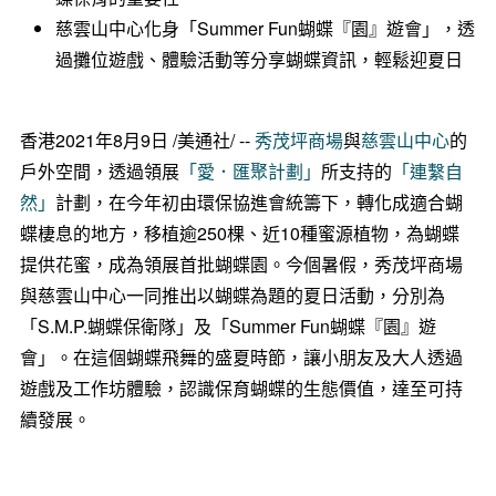
慈雲山中心化身「Summer Fun蝴蝶『園』遊會」，透
過攤位遊戲、體驗活動等分享蝴蝶資訊，輕鬆迎夏日
香港2021年8月9日 /美通社/ --
秀茂坪商場
與
慈雲山中心
的
戶外空間，透過領展
「愛．匯聚計劃」
所支持的
「連繫自
然」
計劃，在今年初由環保協進會統籌下，轉化成適合蝴
蝶棲息的地方，移植逾250棵、近10種蜜源植物，為蝴蝶
提供花蜜，成為領展首批蝴蝶園。今個暑假，秀茂坪商場
與慈雲山中心一同推出以蝴蝶為題的夏日活動，分別為
「S.M.P.蝴蝶保衛隊」及「Summer Fun蝴蝶『園』遊
會」。在這個蝴蝶飛舞的盛夏時節，讓小朋友及大人透過
遊戲及工作坊體驗，認識保育蝴蝶的生態價值，達至可持
續發展。