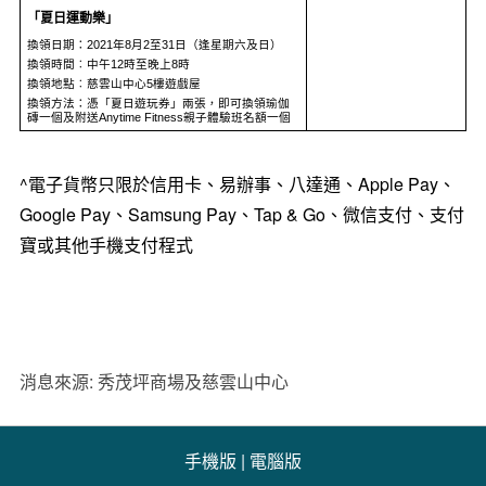
「夏日運動樂」
換領日期：2021年8月2至31日（逢星期六及日）
換領時間︰中午12時至晚上8時
換領地點︰慈雲山中心5樓遊戲屋
換領方法：憑「夏日遊玩券」兩張，即可換領瑜伽
磚一個及附送Anytime Fitness親子體驗班名額一個
^電子貨幣只限於信用卡、易辦事、八達通、Apple Pay、
Google Pay、Samsung Pay、Tap & Go、微信支付、支付
寶或其他手機支付程式
消息來源: 秀茂坪商場及慈雲山中心
手機版
|
電腦版