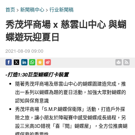
首页
>
新聞稿中心
>
行业新聞稿
秀茂坪商場 x 慈雲山中心 與蝴
蝶遊玩迎夏日
2021-08-09 09:00
-打造1:30巨型蝴蝶打卡裝置
隨著秀茂坪商場及慈雲山中心的蝴蝶園建造完成，推
出一系列以蝴蝶為題的夏日活動，加強大眾對蝴蝶的
認知與保育意識
秀茂坪商場「S.M.P.蝴蝶保衛隊」活動，打造戶外探
險之旅，讓小朋友於障礙賽中感受蝴蝶成長過程，另
設三米高3D錯視「喜『閱』蝴蝶屋」，全方位推廣蝴
蝶保育的重要性