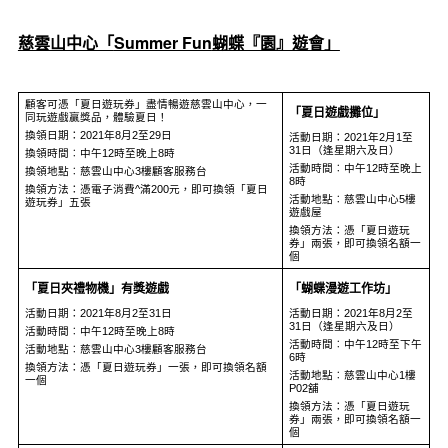
慈雲山中心「
Summer Fun
蝴蝶『園』遊會」
顧客可憑「夏日遊玩券」盡情暢遊慈雲山中心，一
「夏日遊戲攤位」
同玩遊戲贏獎品，體驗夏日！
換領日期：2021年8月2至29日
活動日期：2021年2月1至
31日（逢星期六及日）
換領時間︰中午12時至晚上8時
活動時間︰中午12時至晚上
換領地點︰慈雲山中心3樓顧客服務台
8時
換領方法：憑電子消費^滿200元，即可換領「夏日
活動地點︰慈雲山中心5樓
遊玩券」五張
遊戲屋
換領方法：憑「夏日遊玩
券」兩張，即可換領名額一
個
「夏日夾禮物機」有獎遊戲
「蝴蝶漫遊工作坊」
活動日期：2021年8月2至31日
活動日期：2021年8月2至
31日（逢星期六及日）
活動時間︰中午12時至晚上8時
活動時間︰中午12時至下午
活動地點︰慈雲山中心3樓顧客服務台
6時
換領方法：憑「夏日遊玩券」一張，即可換領名額
活動地點︰慈雲山中心1樓
一個
P02舖
換領方法：憑「夏日遊玩
券」兩張，即可換領名額一
個