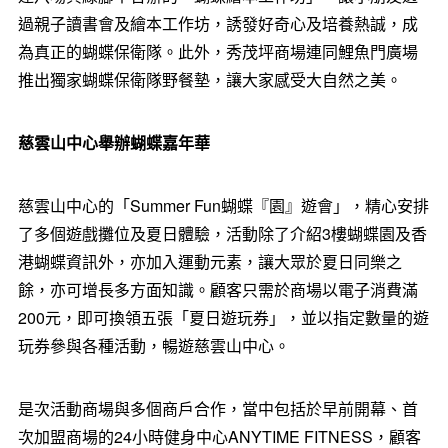
過親子讀書會及繪本工作坊，誘發好奇心及培養熱誠，成
為真正的蝴蝶保衛隊
。
此外，秀茂坪商場連同鯉魚門廣場
推出獨家蝴蝶保衛隊野餐墊，讓大家感受大自然之美。
慈雲山中心舉辦蝴蝶嘉年華
慈雲山中心的「Summer Fun蝴蝶『園』遊會」，精心安排
了多個遊戲攤位及夏日體驗，活動除了介紹3樓蝴蝶園及香
港蝴蝶資訊外，亦加入運動元素，讓大眾於夏日同樂之
餘，亦可增長多方面知識。顧客只需於商場以電子消費滿
200元，即可換領五張「夏日遊玩券」，並以指定數量的遊
玩券參與各種活動，暢遊慈雲山中心。
是次活動商場與多個商戶合作，當中包括於早前開幕、首
次加盟商場的24小時健身中心ANYTIME FITNESS，顧客