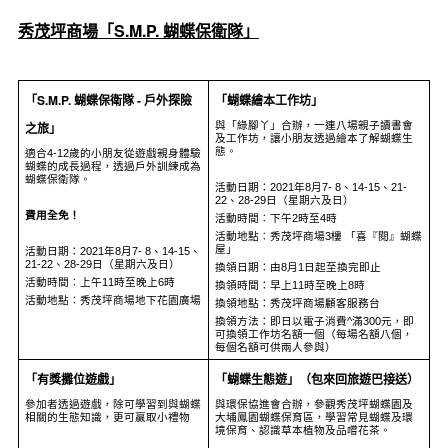
秀茂坪商場「
S.M.P. 蝴蝶保衛隊」
「
S.M.P.
蝴蝶保衛隊
-
戶外探險
「蝴蝶繪本工作坊」
之旅」
與「綠腳丫」合辦，一連八場親子讀書會
及工作坊，讓小朋友透過繪本了解蝴蝶生
態。
適合4-12歲的小朋友從遊戲親身體驗
蝴蝶的成長過程，透過戶外訓練成為
蝴蝶保衛隊。
活動日期：2021年8月7- 8、14-15、21-
22、28-29日（星期六及日）
費用全免！
活動時間︰下午2時至4時
活動地點︰秀茂坪商場3樓 「喜『閱』蝴蝶
屋」
活動日期：2021年8月7- 8、14-15、
21-22、28-29日（星期六及日）
換領日期：由8月1日起至換完即止
活動時間︰上午11時至晚上6時
換領時間：早上11時至晚上8時
活動地點︰秀茂坪商場地下花園廣場
換領地點：秀茂坪商場顧客服務台
換領方法：即日以電子消費^滿300元，即
可換領工作坊名額一個（每場名額八個，
每個名額可供兩人參與）
「有獎攤位遊戲」
「蝴蝶生態遊」（包來回旅遊巴接送）
參加者透過遊戲，除可學習到與蝴蝶
與環保協進會合辦，參觀秀茂坪蝴蝶園及
相關的生態知識，更可贏取小禮物
大埔鳳園蝴蝶保育區，學習常見蝴蝶及環
境保育、認識草本植物及品嚐花茶。