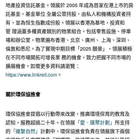
地產投資信託基金。領展於 2005 年成為首家在港上市的房
託基金，基金單位 全屬公眾持股，由私人和機構投資者持
有，並為恒生指數成份股。領展以香港為基地，投資和
管 理涵蓋多種資產類別的物業組合，包括零售設施、停車
場和辦公室，物業遍布香港、北京、廣州、 上海、深圳、
倫敦和悉尼。為了實現中期目標「2025 願景」，領展積極
在不同市場開拓可增長業 務的機會，致力把握不同市場的
擴展機會。如需更多資料請瀏覽：
https://www.linkreit.com
。
關於環保協進會
環保協進會提倡以行動帶來改變，推廣環境保育的教育及
認知，服務超過二十年。在領展
「愛．匯聚計劃」
所支持
的
「連繫自然」
計劃中，環保協進會負責在領展旗下兩個