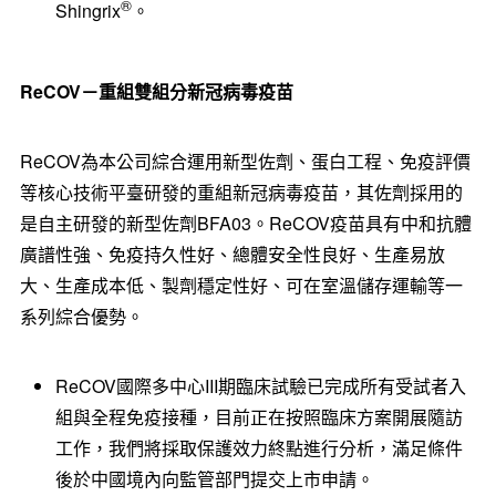
®
Shingrix
。
ReCOV
－重組雙組分新冠病毒疫苗
ReCOV為本公司綜合運用新型佐劑、蛋白工程、免疫評價
等核心技術平臺研發的重組新冠病毒疫苗，其佐劑採用的
是自主研發的新型佐劑BFA03。ReCOV疫苗具有中和抗體
廣譜性強、免疫持久性好、總體安全性良好、生產易放
大、生產成本低、製劑穩定性好、可在室溫儲存運輸等一
系列綜合優勢。
ReCOV國際多中心III期臨床試驗已完成所有受試者入
組與全程免疫接種，目前正在按照臨床方案開展隨訪
工作，我們將採取保護效力終點進行分析，滿足條件
後於中國境內向監管部門提交上市申請。