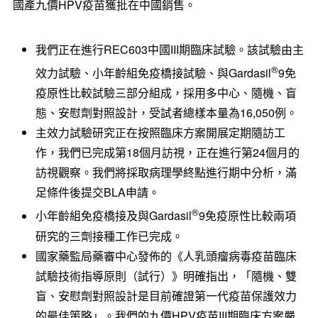
國產九價HPV疫苗獲批在中國銷售。
我們正在進行REC603中國III期臨床試驗。該試驗由主
®
效力試驗、小年齡組免疫橋接試驗、與Gardasil
9免
疫原性比較試驗三部分組成，採用多中心、隨機、盲
態、安慰劑對照設計，受試者總樣本量為16,050例。
主效力試驗研究正在按照臨床方案開展定期隨訪工
作，我們已完成第18個月訪視，正在進行第24個月的
訪視觀察。我們將採取病理學終點進行期中分析，滿
足條件後提交BLA申請。
®
小年齡組免疫橋接及與Gardasil
9免疫原性比較兩項
研究的三劑接種工作已完成。
國家藥監局藥審中心發佈的《人乳頭瘤病毒疫苗臨床
試驗技術指導原則（試行）》明確指出，「隨機、雙
盲、安慰劑對照設計是目前確證第一代疫苗保護效力
的最佳策略」。我們的九價HPV疫苗III期臨床方案嚴