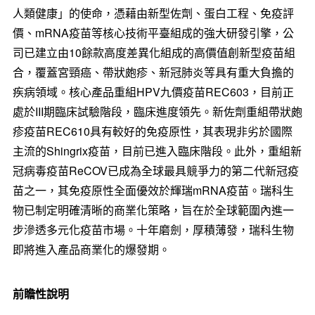
人類健康」的使命，憑藉由新型佐劑、蛋白工程、免疫評
價、mRNA疫苗等核心技術平臺組成的強大研發引擎，公
司已建立由10餘款高度差異化組成的高價值創新型疫苗組
合，覆蓋宮頸癌、帶狀皰疹、新冠肺炎等具有重大負擔的
疾病領域。核心產品重組HPV九價疫苗REC603，目前正
處於III期臨床試驗階段，臨床進度領先。新佐劑重組帶狀皰
疹疫苗REC610具有較好的免疫原性，其表現非劣於國際
主流的Shingrix疫苗，目前已進入臨床階段。此外，重組新
冠病毒疫苗ReCOV已成為全球最具競爭力的第二代新冠疫
苗之一，其免疫原性全面優效於輝瑞mRNA疫苗。瑞科生
物已制定明確清晰的商業化策略，旨在於全球範圍內進一
步滲透多元化疫苗市場。十年磨劍，厚積薄發，瑞科生物
即將進入產品商業化的爆發期。
前瞻性說明