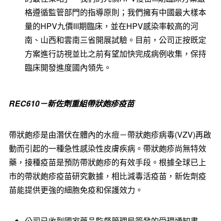
格遵循監管部門的指導原則；我們擁有中國最大樣本
量的HPV九價III期臨床，並在HPV感染率較高的河
南、山西和雲南三省開展試驗。目前，公司正按既定
方案進行訪視並比之前有望加快完成病例收集，保持
臨床開發進度國內領先。
REC610
－新佐劑重組帶狀皰疹疫苗
帶狀皰疹是由潛伏在體內的水痘－帶狀皰疹病毒(VZV)再啟
動而引起的一種急性感染性皮膚疾病。帶狀皰疹尚無特效
藥，接種疫苗是預防帶狀皰疹的有效手段。根據全球已上
市的帶狀皰疹疫苗研究數據，相比減毒活疫苗，新佐劑疫
苗能提供更強的細胞免疫和保護效力。
公司已收到國家藥品監督管理局簽發的受理通知書