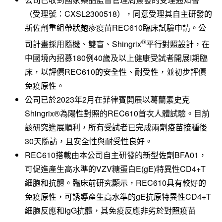
（受理號：CXSL2300518），同意受理其自主研發的
新佐劑重組帶狀皰疹疫苗REC610臨床試驗申請。公
®
司計畫採用隨機、雙盲、Shingrix
平行對照設計，在
中國境內招募180例40歲及以上健康受試者開展I期臨
床，以評價REC610的安全性、耐受性，並初步評價
免疫原性。
公司已於2023年2月在菲律賓開展以葛蘭素史克
Shingrix®為陽性對照的REC610首次人體試驗。目前
該研究進展順利，所有受試者已完成兩劑疫苗接種後
30天隨訪，且安全性與耐受性良好。
REC610搭載由本公司自主研發的新型佐劑BFA01，
可促進產生高水準的VZV糖蛋白E(gE)特異性CD4+T
細胞和抗體。臨床前研究顯示，REC610具有較好的
免疫原性，可誘導產生高水準的gE抗原特異性CD4+T
細胞反應和IgG抗體，其免疫反應非劣於對照疫苗