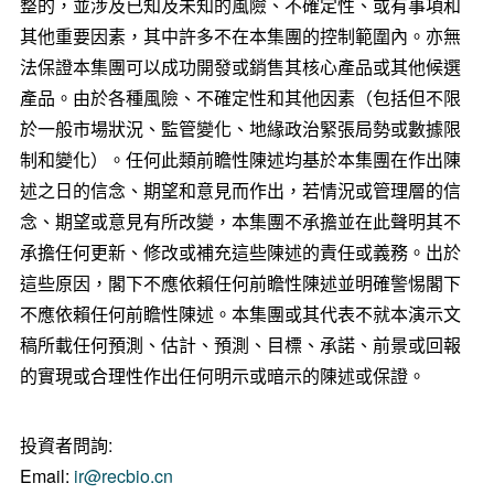
整的，並涉及已知及未知的風險、不確定性、或有事項和
其他重要因素，其中許多不在本集團的控制範圍內。亦無
法保證本集團可以成功開發或銷售其核心產品或其他候選
產品。由於各種風險、不確定性和其他因素（包括但不限
於一般市場狀況、監管變化、地緣政治緊張局勢或數據限
制和變化）。任何此類前瞻性陳述均基於本集團在作出陳
述之日的信念、期望和意見而作出，若情況或管理層的信
念、期望或意見有所改變，本集團不承擔並在此聲明其不
承擔任何更新、修改或補充這些陳述的責任或義務。出於
這些原因，閣下不應依賴任何前瞻性陳述並明確警惕閣下
不應依賴任何前瞻性陳述。本集團或其代表不就本演示文
稿所載任何預測、估計、預測、目標、承諾、前景或回報
的實現或合理性作出任何明示或暗示的陳述或保證。
投資者問詢:
Email:
ir@recbio.cn