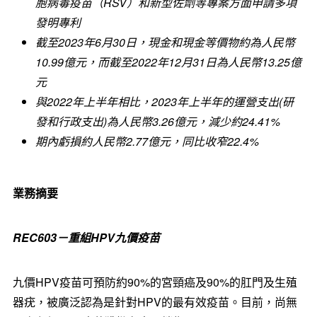
胞病毒疫苗（
RSV
）和新型佐劑等專案方面申請多項
發明專利
截至
2023
年
6
月
30
日，現金和現金等價物約為人民幣
10.99
億元，而截至
2022
年
12
月
31
日為人民幣
13.25
億
元
與
2022
年上半年相比，
2023
年上半年的運營支出
(
研
發和行政支出
)
為人民幣
3.26
億元，減少約
24.41%
期內虧損約人民幣
2.77
億元，同比收窄
22.4%
業務摘要
REC603
－重組
HPV
九價疫苗
九價HPV疫苗可預防約90%的宮頸癌及90%的肛門及生殖
器疣，被廣泛認為是針對HPV的最有效疫苗。目前，尚無