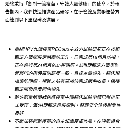
始終秉持「創制一流疫苗，守護人類健康」的使命，於報
告期內，我們快速推進產品研發，在研管線及業務運營方
面達到以下里程碑及進展。
重組
HPV
九價疫苗
REC603
主效力試驗研究正在按照
臨床方案開展定期隨訪工作，已完成第
18
個月訪視，
正在進行第
24
個月的訪視觀察。該
III
期臨床方案與監
管部門的指導原則高度一致，且樣本量領先，臨床現
場優勢明顯，相較之前有望加快完成病例收集，保持
臨床開發進度國內領先
新佐劑重組帶狀皰疹疫苗中國臨床試驗申請已獲得正
式受理；海外
I
期臨床進展順利，整體安全性與耐受性
良好
不斷加強創新疫苗的自主知識產權佈局。在呼吸道合