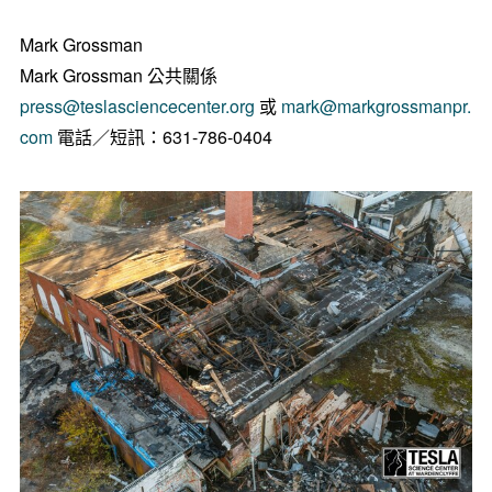
Mark Grossman
Mark Grossman
公共關係
press@teslasciencecenter.org
或
mark@markgrossmanpr.
com
電話／短訊：631-786-0404