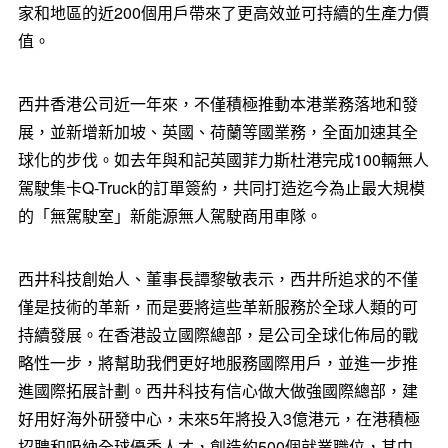
家和地區的近200個用戶帶來了更高效並可持續的生產力價
值。
西井香港公司近一年來，不僅積極推動本港業務落地和發
展，並新增新加坡、英國、荷蘭等國業務，全面加速其全
球化的步伐。如去年與和記英國菲力斯杜港完成100輛無人
駕駛集卡Q-Truck的訂單簽約，共同打造迄今為止最大規模
的「無駕駛室」新能源無人駕駛商用車隊。
西井科技創始人、董事長譚黎敏表示，西井所追求的不僅
僅是技術的革新，而是要將這些革新服務於全球人類的可
持續發展。在香港設立國際總部，是公司全球化佈局的戰
略性一步，將幫助我們更好地服務國際用戶，並進一步推
進國際拓展計劃。西井科技有信心做大做強國際總部，建
好用好海外研發中心，未來5年將投入3億港元，在港積極
招聘和吸納全球優秀人才，創造約500個就業職位，其中