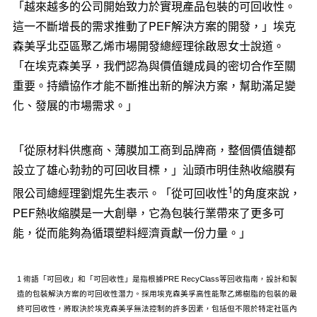
「越來越多的公司開始致力於實現產品包裝的可回收性。
這一不斷增長的需求推動了PEF解決方案的開發，」埃克
森美孚北亞區聚乙烯市場開發總經理徐啟恩女士說道。
「在埃克森美孚，我們認為與價值鏈成員的密切合作至關
重要。持續協作才能不斷推出新的解決方案，幫助滿足變
化、發展的市場需求。」
「從原材料供應商、薄膜加工商到品牌商，整個價值鏈都
設立了雄心勃勃的可回收目標，」汕頭市明佳熱收縮膜有
1
限公司總經理劉焜先生表示。
「
從可回收性
的角度來說，
PEF熱收縮膜是一大創舉，它為包裝行業帶來了更多可
能，從而能夠為循環塑料經濟貢獻一份力量。」
1 術語「可回收」和「可回收性」是指根據PRE RecyClass等回收指南，設計和製
造的包裝解決方案的可回收性潛力。採用埃克森美孚高性能聚乙烯樹脂的包裝的最
終可回收性，將取決於埃克森美孚無法控制的許多因素，包括但不限於特定社區內