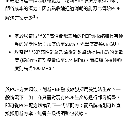
正是憑借這一低溫收縮能力，創新PEF解決方案還帶來了
節省成本的潛力，因為熱收縮通道消耗的能源比傳統POF
3
解決方案更少
。
基於埃奇得™ XP高性能聚乙烯的PEF熱收縮膜具有優
異的光學性能：霧度低至2.8%，光澤度高達86 GU。
埃奇得™ XP高性能聚乙烯還能夠幫助提供出眾的柔軟
度 (縱向1%正割模量低至374 MPa)，而橫縱向拉伸強
度則高達100 MPa。
與POF方案類似，創新PEF熱收縮膜採用雙泡法生產。一
般情況下，加工商只需對現有POF生產線進行部分調整，
即可從POF配方切換到下一代新配方；而品牌商則可以直
接採用新方案，無需升級或調整包裝線。