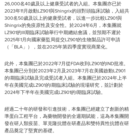
26,000名40歲及以上健康受試者的入組。本集團亦已於
2023年11月啟動LZ901與Shingrix的頭對頭臨床試驗，入組共
300名50歲及以上的健康受試者，以進一步比較LZ901與
Shingrix的免疫原性及安全性。於2024年6月，本集團就
LZ901的III期臨床試驗舉行中期總結會議，並預期不遲於
2025年1月向國家藥監局提交LZ901的生物製品許可申請
（「BLA」），並在2025年第四季度實現商業化。
此外，本集團已於2022年7月從FDA收到LZ901的IND批准。
本集團已分別於2023年2月及2023年7月在美國啟動LZ901
的I期臨床試驗及完成受試者入組。本集團已於2024年上半
年在美國完成LZ901的I期臨床試驗的現場研究，並計劃於
2024年下半年在美國完成LZ901的I期臨床試驗。
經過二十年的研發和引進技術，本集團已經建立了創新的精
準蛋白工程平台，為藥物開發的全週期賦能，這為本集團開
發在研人類疫苗、單克隆抗體在研產品和雙特異性抗體在研
產品奠定了堅實的基礎。