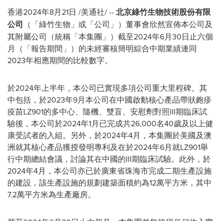
香港
2024年8月21日
/美通社/ --
北京綠竹生物技術股份有限
公司
（「綠竹生物」或「公司」）董事會欣然宣佈本公司及
其附屬公司（統稱「本集團」）截至2024年6月30日止六個
月（「報告期間」）的未經審核簡明綜合中期業績連同
2023年相應期間的比較數字。
於2024年上半年，本公司已實現多項公司重大里程碑。其
中包括，於2023年9月本公司在中國啟動核心產品帶狀皰疹
疫苗LZ901的多中心、隨機、雙盲、安慰劑對照III期臨床試
驗後，本公司於2024年1月已完成共26,000名40歲及以上健
康受試者的入組。另外，於2024年4月，本集團於美國及澳
洲就其核心產品獲授發明專利及在於2024年6月就LZ901舉
行中期總結會議，討論其在中國的III期臨床試驗。此外，於
2024年4月，本公司亦已於廣東省珠海市完成二期生產設施
的建設，該生產設施的規劃建築面積約為12萬平方米，其中
7.2萬平方米為生產廠房。