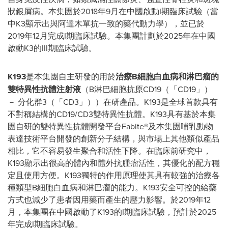
狀銀屑病。本集團於2018年9月在中國啟動I期臨床試驗（當
中K3顯示出與阿達木單抗一致的藥代動力學），並已於
2019年12月完成I期臨床試驗。本集團計劃於2025年在中國
啟動K3的III期臨床試驗。
K193
是本集團自主研發的用於
治療
B
細胞白血病和淋巴瘤的
雙特異性抗體注射液
（B淋巴細胞抗原CD19（「CD19」）
－ 分化群3（「CD3」））在研產品。K193是全球首款具有
不對稱結構的CD19/CD3雙特異性抗體。K193具有基於本集
團自研的雙特異性抗體開發平台Fabite®及本集團哺乳動物
表達技術平台開發的創新分子結構，與市場上其他類似產品
相比，它不容易發生聚合和活性下降。在臨床前研究中，
K193顯示出很高的體內和體外抗腫瘤活性，其優化的配方穩
定且使用方便。K193獨特的作用原理使其具有較強的治療各
種類型B細胞白血病和淋巴瘤的能力。K193安全可控的給藥
方式也減少了患者因用藥而產生的壓力影響。於2019年12
月，本集團在中國啟動了K193的I期臨床試驗，預計於2025
年完成I期臨床試驗。