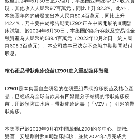
截至2024年6月30日止六個月，本集團並無錄得任何收入實
現，其他收入人民幣9.7百萬元，同比上升 82.3%。此外，
本集團年內的研發支出為人民幣80.4百萬元，同比上升
142.4%，乃主要由於報告期間LZ901正在中國開展的III期臨
床試驗。於2024年6月30日，本集團的銀行存款及交易性金
融資產為人民幣約539.4百萬元（2023年12月31日：約人民
幣608.3百萬元）。本公司董事已決定不會就中期期間派付
股息。
核心產品帶狀皰疹疫苗
LZ901
進入重點臨床階段
LZ901
是本集團自主研發的在研重組帶狀皰疹疫苗及核心產
品，已經成為全球首款具有四聚體分子結構的帶狀皰疹疫
苗，用於預防由水痘－帶狀皰疹病毒（「VZV」）引起的帶
狀皰疹。
本集團已於2023年9月在中國啟動LZ901的多中心、隨機、
雙盲、安慰劑對照III期臨床試驗，並於2024年1月完成共