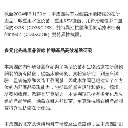
截至2024年6 月30日，本集團共有四個臨床前階段的在研
產品，即重組水痘疫苗、重組RSV疫苗、用於治療髓系白血
病的K333（CD3&CD33）雙特異性抗體和用於治療淋巴瘤
的K1932（CD3&CD19）雙特異性抗體。
多元化先進產品管線
推動產品高效精準研發
本集團的內部研發團隊參與了新型疫苗和生物治療在研藥物
開發的所有階段，從臨床前研究、實驗室研究，到臨床試
驗、監管備案和製造工藝開發，因此本集團已經建立了全方
位的內部產品發現能力，包括重組蛋白設計和優化、擴增、
培養和收穫。憑藉其研發能力，本集團現已擁有多元化及先
進的產品管線，涵蓋在研人類疫苗、單克隆抗體在研產品和
雙特異性抗體在研產品。
本集團於北京及珠海均擁有研發及生產設施，且本集團計劃