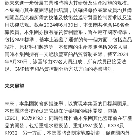
於未來進一步發展其業務時擴大其研發及生產設施的規模。
本集團向其生產團隊提供培訓，以確保每位團隊成員均具備
相關產品流程所需的技能及技術並遵守質量控制要求以及適
用法律法規。截至2024年6月30日，本集團共包含148名全
職僱員。本集團亦擁有品質管制體系，旨在遵守國家標準，
包括GMP標準，基本上涵蓋了運營的每一個方面，包括產品
設計、原材料和製造等，本集團的生產團隊包括38名人員。
同時本集團擁有一支經驗豐富的品質管制團隊，截至2024
年6月30日，該團隊由32名人員組成，所有成員已接受法
規、GMP標準和品質控制分析方法方面的專業培訓。
未來展望
未來，本集團將會多措並舉，以實現本集團的目標與願景。
本集團將會積極促進管線在研藥物的臨床開發，包括
LZ901、K3及K193； 同時迅速推進本集團其他臨床前在研產
品的開發，包括重組水痘疫苗、重組RSV 疫苗、K333及
K1932。另一方面，本集團將會制定戰略計劃，促進國內外