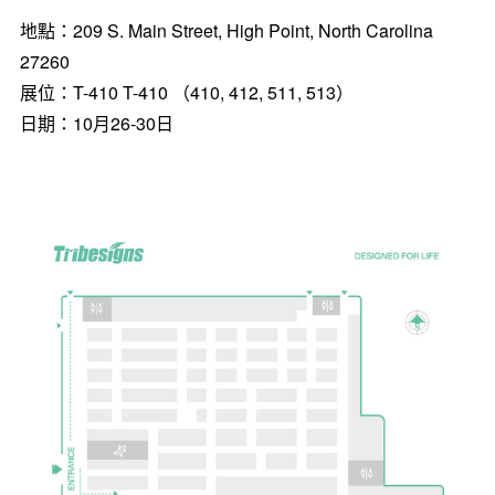
地點：209 S. Main Street,
High Point, North Carolina
27260
展位：T-410 T-410 （410, 412, 511, 513）
日期：10月26-30日