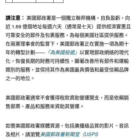
請注意：
美國郵政署是一個獨立聯邦機構，自負盈虧，向
近 1.69 億個地址每週六天（通常是七天）提供經濟實惠且
可靠安全的郵件及包裹服務，為每個美國社區提供服務。
在兩黨理事會的監督下，美國郵政署正在實施一項為期十
年的轉型計劃——
「為美國投遞」
以實現郵政網絡的現代
化，恢復長期的財務可持續性，顯著改善所有郵件和運輸
類別的服務，並保持其作為美國最具價值和最受信賴品牌
之一的地位。
美國郵政署通常不會獲得稅款資助營運開支，而是依賴銷
售郵票、產品和服務來資助其營運。
如需美國郵政署媒體資源，包括廣播級品質的影片、音訊
及相片，請瀏覽
美國郵政署新聞室（
USPS