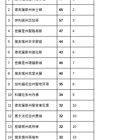
2
德克薩斯州休士頓
65
2
3
伊利諾州芝加哥
57
3
4
密蘇里州聖路易斯
47
4
5
俄亥俄州辛辛那提
44
5
6
德克薩斯州達拉斯
43
6
7
密蘇里州堪薩斯城
40
7
8
俄亥俄州克里夫蘭
40
7
9
加利福尼亞州聖地牙哥
35
8
10
科羅拉多州丹佛
34
9
11
德克薩斯州聖安東尼奧
32
10
12
賓夕法尼亞州費城
32
10
13
密歇根州底特律
32
10
14
俄亥俄州哥倫布
32
10