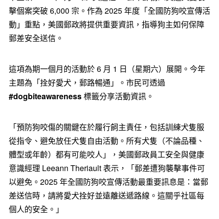
擊個案突破 6,000 宗。作為 2025 年度「全國防狗咬宣傳活
動」重點，美國郵政將提供重要資訊，指導狗主如何保障
郵差安全送信。
這項為期一個月的活動於 6 月 1 日（星期六）展開。今年
主題為「拴好愛犬，郵路暢通」。市民可透過
#dogbiteawareness
標籤分享活動資訊。
「預防狗咬傷的關鍵在於履行飼主責任，包括訓練犬隻服
從指令、避免放任犬隻自由活動。所有犬隻（不論品種、
體型或年齡）都有可能咬人」，美國郵政員工安全與健康
意識經理 Leeann Theriault 表示，「郵差遭狗襲擊事件可
以避免。2025 年全國防狗咬宣傳活動最重要訊息是：當郵
差送信時，請將愛犬拴好並遠離送遞路線。這關乎社區每
個人的安全。」