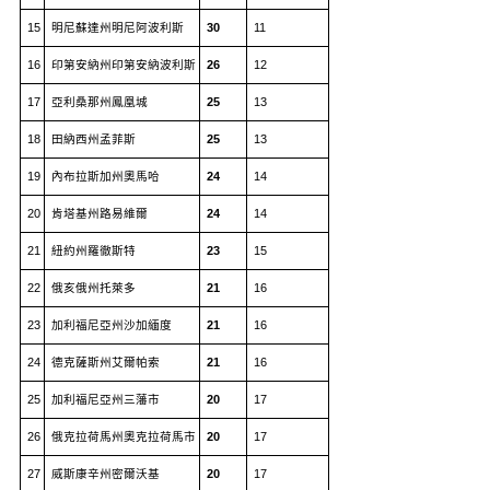
15
明尼蘇達州明尼阿波利斯
30
11
16
印第安納州印第安納波利斯
26
12
17
亞利桑那州鳳凰城
25
13
18
田納西州孟菲斯
25
13
19
內布拉斯加州奧馬哈
24
14
20
肯塔基州路易維爾
24
14
21
紐約州羅徹斯特
23
15
22
俄亥俄州托萊多
21
16
23
加利福尼亞州沙加緬度
21
16
24
德克薩斯州艾爾帕索
21
16
25
加利福尼亞州三藩市
20
17
26
俄克拉荷馬州奧克拉荷馬市
20
17
27
威斯康辛州密爾沃基
20
17