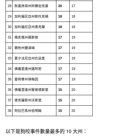
28
新墨西哥州阿爾伯克基
20
17
29
加利福尼亞州斯托克頓
18
18
30
加利福尼亞州奧克蘭
18
18
31
俄亥俄州揚斯敦
17
19
32
猶他州鹽湖城
17
19
33
賓夕法尼亞州匹茲堡
17
19
34
佛羅里達州邁阿密
17
19
35
愛荷華州得梅因
17
19
36
佛羅里達州聖彼德斯堡
15
20
37
德克薩斯州沃斯堡
15
20
38
阿拉巴馬州伯明翰
15
20
以下是狗咬事件數量最多的 10 大州：