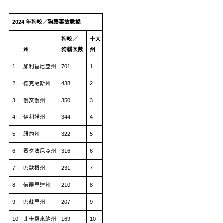
2024 年狗咬／狗襲事故數據
狗咬／
十大
州
狗襲次數
州
1
加利福尼亞州
701
1
2
德克薩斯州
438
2
3
俄亥俄州
350
3
4
伊利諾州
344
4
5
紐約州
322
5
6
賓夕法尼亞州
316
6
7
密歇根州
231
7
8
佛羅里達州
210
8
9
密蘇里州
207
9
10
北卡羅來納州
169
10