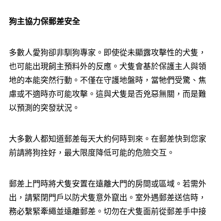
狗主協力保郵差安全
多數人愛狗卻非馴狗專家。即使從未顯露攻擊性的犬隻，
也可能出現飼主預料外的反應。犬隻會基於保護主人與領
地的本能突然行動。不僅在守護地盤時，當牠們受驚、焦
慮或不適時亦可能攻擊。這與犬隻是否兇惡無關，而是難
以預測的突發狀況。
大多數人都知道郵差每天大約何時到來。在郵差快到您家
前請將狗拴好，最大限度降低可能的危險交互。
郵差上門時將犬隻安置在遠離大門的房間或區域。若需外
出，請緊閉門戶以防犬隻意外竄出。室外遇郵差送信時，
務必繫緊牽繩並遠離郵差。切勿在犬隻面前從郵差手中接