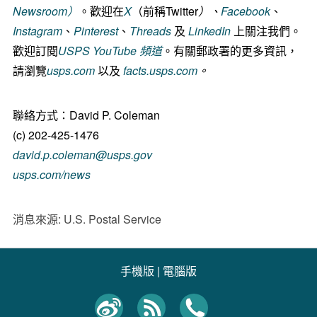
Newsroom
）
。歡迎在
X
（前稱Twitter
）、
Facebook
、
Instagram
、
Pinterest
、
Threads
及
LinkedIn
上關注我們。
歡迎訂閱
USPS YouTube
頻道
。有關郵政署的更多資訊，
請瀏覽
usps.com
以及
facts.usps.com
。
聯絡方式：David P. Coleman
(c) 202-425-1476
david.p.coleman@usps.gov
usps.com/news
消息來源: U.S. Postal Service
手機版
|
電腦版