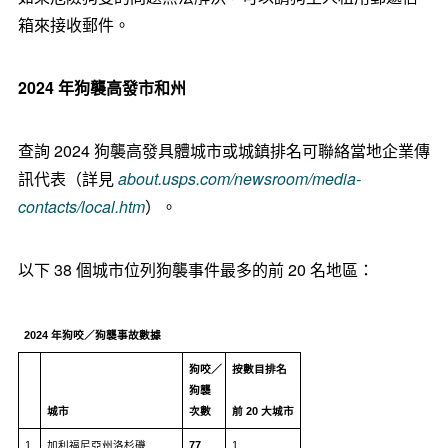
箱來接收郵件。
2024 年狗襲高發市和州
查詢 2024 狗襲高發具體城市或城鎮排名可聯絡當地企業傳
訊代表（詳見
about.usps.com/newsroom/media-
contacts/local.htm
）。
以下 38 個城市位列狗襲事件最多的前 20 名地區：
2024 年狗咬／狗襲事故數據
狗咬／
按數目排名
狗襲
城市
次數
前 20 大城市
1
加利福尼亞州洛杉磯
77
1