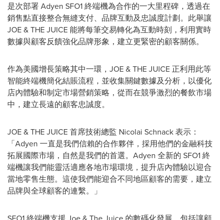
是次部署 Adyen SFO1 終端機為合作的一大里程碑，透過在
銷售點直接整合無縫支付、品牌互動及忠誠度計劃。此舉讓
JOE & THE JUICE 能將每筆交易轉化為互動時刻，利用實時
數據與顧客反饋強化品牌形象，建立更緊密的顧客關係。
作為美國增長策略其中一環，JOE & THE JUICE 正利用此等
智能終端機簡化結賬流程，並收集關鍵數據及分析，以優化
店內體驗和制定市場營銷策略，從而在競爭激烈的餐飲市場
中，建立長遠的顧客忠誠度。
JOE & THE JUICE 首席技術總監
Nicolai Schnack
表示：
「Adyen 一直是我們信賴的合作夥伴，採用他們的金融科技
拓展國際市場，自然是我們的首選。Adyen 全新的 SFO1 終
端機讓我們能靈活適應各地市場環境，提升店內體驗以迎合
當地零售生態。這使我們能迎合不同地區顧客的需要，建立
品牌與全球顧客的連繫。」
SFO1 終端機支援 Joe & The Juice 的數碼化發展，包括讓顧