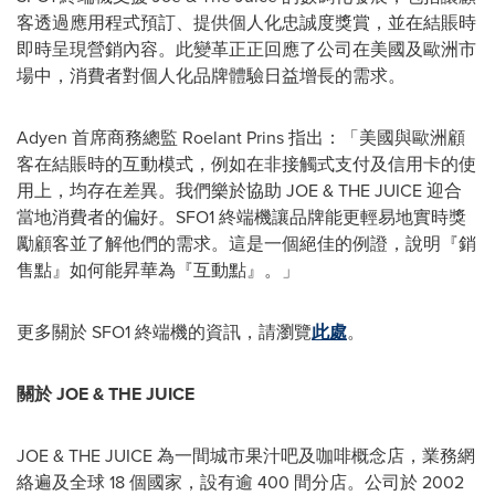
客透過應用程式預訂、提供個人化忠誠度獎賞，並在結賬時
即時呈現營銷內容。此變革正正回應了公司在美國及歐洲市
場中，消費者對個人化品牌體驗日益增長的需求。
Adyen 首席商務總監
Roelant Prins
指出：「美國與歐洲顧
客在結賬時的互動模式，例如在非接觸式支付及信用卡的使
用上，均存在差異。我們樂於協助 JOE & THE JUICE 迎合
當地消費者的偏好。SFO1 終端機讓品牌能更輕易地實時獎
勵顧客並了解他們的需求。這是一個絕佳的例證，說明『銷
售點』如何能昇華為『互動點』。」
更多關於 SFO1 終端機的資訊，請瀏覽
此處
。
關於 JOE & THE JUICE
JOE & THE JUICE 為一間城市果汁吧及咖啡概念店，業務網
絡遍及全球 18 個國家，設有逾 400 間分店。公司於 2002