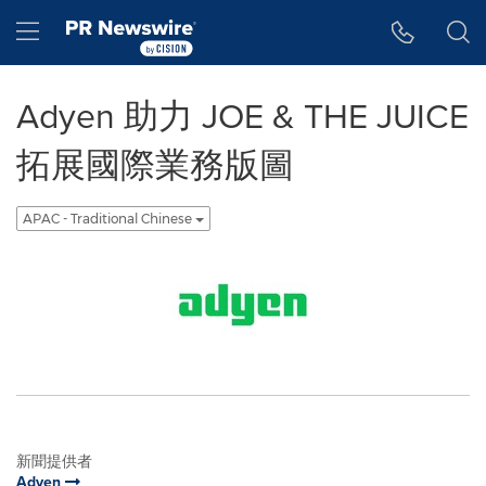
Accessibility Statement
Skip Navigation
Hamburger menu
Adyen 助力 JOE & THE JUICE
拓展國際業務版圖
APAC - Traditional Chinese
新聞提供者
Adyen