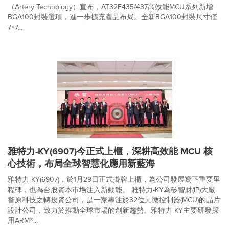
（Artery Technology）宣布，AT32F435/437高效能MCU系列新增
BGA100封裝選項，進一步擴充產品布局。全新BGA100封裝尺寸僅
7×7...
雅特力-KY(6907)今正式上櫃，深耕高效能 MCU 核
心技術，布局全球智慧化應用新藍海
雅特力-KY(6907)，於1月29日正式掛牌上櫃，為公司發展寫下重要里
程碑，也為台股資本市場注入新動能。 雅特力-KY為矽智財(IP)大廠
智原科技之轉投資公司，是一家專注於32位元微控制器(MCU)的晶片
設計公司，致力於推動全球市場的創新趨勢。雅特力-KY主要研發採
用ARM®...