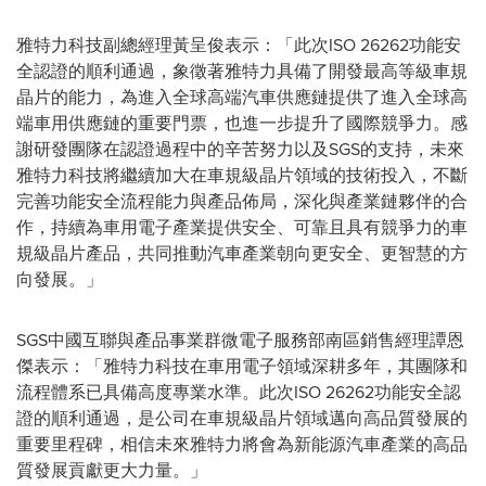
雅特力科技副總經理黃呈俊表示：「此次ISO 26262功能安
全認證的順利通過，象徵著雅特力具備了開發最高等級車規
晶片的能力，為進入全球高端汽車供應鏈提供了進入全球高
端車用供應鏈的重要門票，也進一步提升了國際競爭力。感
謝研發團隊在認證過程中的辛苦努力以及SGS的支持，未來
雅特力科技將繼續加大在車規級晶片領域的技術投入，不斷
完善功能安全流程能力與產品佈局，深化與產業鏈夥伴的合
作，持續為車用電子產業提供安全、可靠且具有競爭力的車
規級晶片產品，共同推動汽車產業朝向更安全、更智慧的方
向發展。」
SGS中國互聯與產品事業群微電子服務部南區銷售經理譚恩
傑表示：「雅特力科技在車用電子領域深耕多年，其團隊和
流程體系已具備高度專業水準。此次ISO 26262功能安全認
證的順利通過，是公司在車規級晶片領域邁向高品質發展的
重要里程碑，相信未來雅特力將會為新能源汽車產業的高品
質發展貢獻更大力量。」