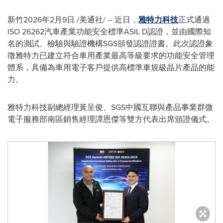
新竹
2026年2月9日
/美通社/ -- 近日，
雅特力科技
正式通過
ISO 26262汽車產業功能安全標準ASIL D認證，並由國際知
名的測試、檢驗與驗證機構SGS頒發認證證書。此次認證象
徵雅特力已建立符合車用產業最高等級要求的功能安全管理
體系，具備為車用電子客戶提供高標準車規級晶片產品的能
力。
雅特力科技副總經理黃呈俊、SGS中國互聯與產品事業群微
電子服務部南區銷售經理譚恩傑等雙方代表出席頒證儀式。