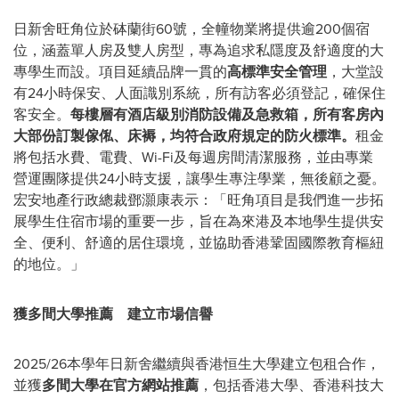
日新舍旺角位於砵蘭街60號，全幢物業將提供逾200個宿
位，涵蓋單人房及雙人房型，專為追求私隱度及舒適度的大
專學生而設。項目延續品牌一貫的
高標準安全管理
，大堂設
有24小時保安、人面識別系統，所有訪客必須登記，確保住
客安全。
每樓層有
酒店
級別消防設備及急救箱，所有客房內
大部份訂製傢俬、床褥，均符合
政府規定的
防火標準。
租金
將包括水費、電費、Wi-Fi及每週房間清潔服務，並由專業
營運團隊提供24小時支援，讓學生專注學業，無後顧之憂。
宏安地產行政總裁鄧灝康表示：「旺角項目是我們進一步拓
展學生住宿市場的重要一步，旨在為來港及本地學生提供安
全、便利、舒適的居住環境，並協助香港鞏固國際教育樞紐
的地位。」
獲多間大學推薦
建立市場信譽
2025/26本學年日新舍繼續與香港恒生大學建立包租合作，
並獲
多間大學在官方網站推薦
，包括香港大學、香港科技大