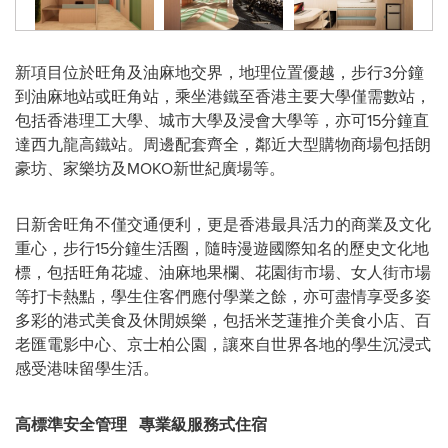
新項目位於旺角及油麻地交界，地理位置優越，步行3分鐘
到油麻地站或旺角站，乘坐港鐵至香港主要大學僅需數站，
包括香港理工大學、城市大學及浸會大學等，亦可15分鐘直
達西九龍高鐵站。周邊配套齊全，鄰近大型購物商場包括朗
豪坊、家樂坊及MOKO新世紀廣場等。
日新舍旺角不僅交通便利，更是香港最具活力的商業及文化
重心，步行15分鐘生活圈，隨時漫遊國際知名的歷史文化地
標，包括旺角花墟、油麻地果欄、花園街市場、女人街市場
等打卡熱點，學生住客們應付學業之餘，亦可盡情享受多姿
多彩的港式美食及休閒娛樂，包括米芝蓮推介美食小店、百
老匯電影中心、京士柏公園，讓來自世界各地的學生沉浸式
感受港味留學生活。
高標準安全管理
專業級服務式住宿