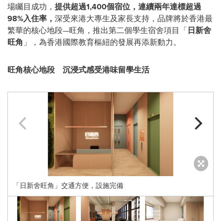
場矚目成功，
提供超過
1,400
個宿位，連續兩年達標超過
98%
入住率，
深受來港大專生及家長支持，品牌將於香港最
繁華的核心地段—旺角，推出第二個學生宿舍項目「
日新舍
旺角
」，為香港國際教育樞紐的發展再添新動力。
旺角核心地段
沉浸式感受港味留學生活
「日新舍旺角」交通方便，設施完備