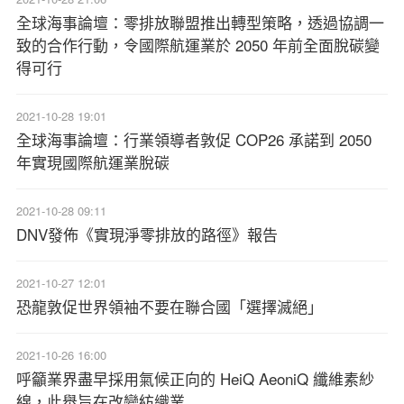
全球海事論壇：零排放聯盟推出轉型策略，透過協調一
致的合作行動，令國際航運業於 2050 年前全面脫碳變
得可行
2021-10-28 19:01
全球海事論壇：行業領導者敦促 COP26 承諾到 2050
年實現國際航運業脫碳
2021-10-28 09:11
DNV發佈《實現淨零排放的路徑》報告
2021-10-27 12:01
恐龍敦促世界領袖不要在聯合國「選擇滅絕」
2021-10-26 16:00
呼籲業界盡早採用氣候正向的 HeiQ AeoniQ 纖維素紗
線，此舉旨在改變紡織業