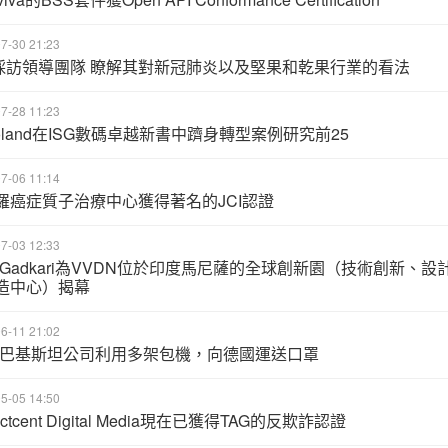
7-30 21:23
C採訪領導團隊 瞭解其對新冠肺炎以及堅果和乾果行業的看法
7-28 11:23
roland在ISG數碼卓越新書中躋身轉型案例研究前25
7-06 11:14
羅癌症質子治療中心獲得著名的JCI認證
7-03 12:33
in Gadkari為VVDN位於印度馬尼薩的全球創新園（技術創新、設
造中心）揭幕
6-11 21:02
H巴基斯坦公司利用多架包機，向德國運送口罩
5-05 14:50
lectcent Digital Media現在已獲得TAG的反欺詐認證