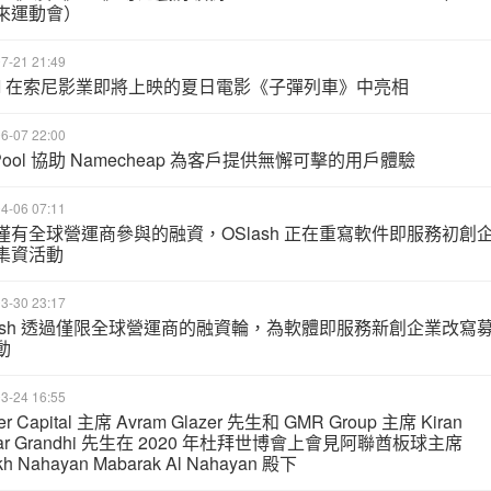
來運動會）
7-21 21:49
MI 在索尼影業即將上映的夏日電影《子彈列車》中亮相
6-07 22:00
rPool 協助 Namecheap 為客戶提供無懈可擊的用戶體驗
4-06 07:11
僅有全球營運商參與的融資，OSlash 正在重寫軟件即服務初創
集資活動
3-30 23:17
lash 透過僅限全球營運商的融資輪，為軟體即服務新創企業改寫
動
3-24 16:55
er Capital 主席 Avram Glazer 先生和 GMR Group 主席 Kiran
ar Grandhi 先生在 2020 年杜拜世博會上會見阿聯酋板球主席
kh Nahayan Mabarak Al Nahayan 殿下