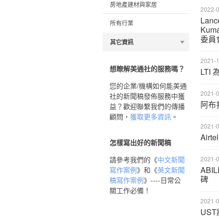
房地產建材與家居
2022-0
Lanc
所有行業
Kum
委員會主
其它資訊
2021-1
想瞭解美通社的服務嗎？
LTI
您的企業/機構如何能美通
2021-0
社的新聞稿發佈服務中獲
阿布
益？歡迎聯繫我們的傳播
顧問，
獲取更多資訊
。
2021-0
Air
怎樣寫出好的新聞稿
請參考我們的《
中文新聞
2021-0
ABI
寫作案例
》和《
英文新聞
碑
稿寫作案例
》----日常公
關工作必備！
2021-0
UST