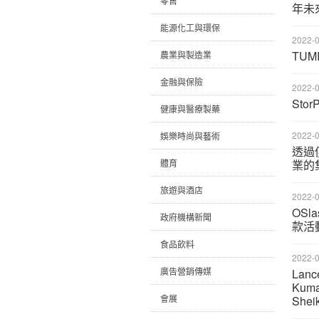
零售
年未
能源化工與環保
2022-0
TU
農業與製造業
金融與保險
2022-0
Sto
健康與醫療製藥
2022-0
娛樂時尚與藝術
透過
體育
業的
旅遊與酒店
2022-0
OS
政府機構新聞
款活
食品飲料
2022-0
廣告營銷傳媒
Lanc
Kum
會展
Shei