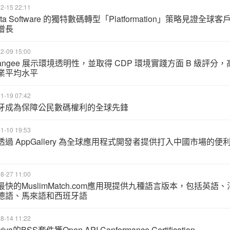
2-15 22:11
ata Software 的獨特數碼轉型「Platformation」策略見證全球客
增長
2-09 15:00
rangee 展示環境透明性，並取得 CDP 環境實踐方面 B 級評分，
業平均水平
1-19 07:42
牙成為保障公民數碼權利的全球先鋒
1-10 19:53
透過 AppGallery 為全球應用程式開發者提供打入中國市場的便
8-27 11:00
最快的MuslimMatch.com應用現提供九種語言版本，包括英語、
德語、馬來語和西班牙語
8-14 11:22
iva的BSS套件獲Open API Conformance Certification