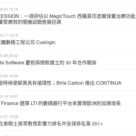
6-24 15:15
RESSION：一項評估以 MagicTouch 西羅莫司塗層球囊治療功
瘻管療效的隨機試驗進展迅速
6-17 14:15
 收購數碼工程公司 Cuelogic
5-26 20:02
ata Software 慶祝與微軟建立的 30 年合作關係
5-25 16:00
時候使碳黑具有循環性；Birla Carbon 推出 CONTINUA
5-19 19:07
st Finance 選擇 LTI 的數碼銀行平台來實現歐洲的加速增長
4-27 19:28
IT 在泰晤士高等教育影響力排名中全球排名第 201+