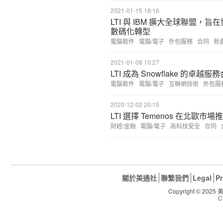
2021-01-15 18:16
LTI 與 IBM 擴大全球聯盟
數碼化轉型
電腦軟件
電腦/電子
外包服務
合同
新
2021-01-08 10:27
LTI 成為 Snowflake 的卓越
電腦軟件
電腦/電子
互聯網技術
外包服
2020-12-02 20:15
LTI 選擇 Temenos 在北歐
財經/金融
電腦/電子
高科技安全
合同
關於美通社
聯繫我們
Legal
Pr
Copyright © 
C