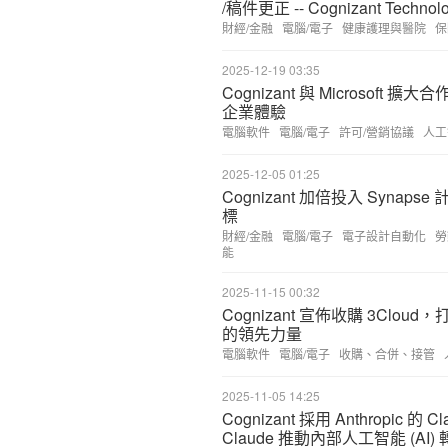
/稿件更正 -- Cognizant Technolog
財經/金融
電腦/電子
健康護理與醫院
保
2025-12-19 03:35
Cognizant 與 Microso
企業體驗
電腦軟件
電腦/電子
許可/營銷協議
人工
2025-12-05 01:25
Cognizant 加倍投入 Synaps
標
財經/金融
電腦/電子
電子設計自動化
勞
能
2025-11-15 00:32
Cognizant 宣佈收購 3Cloud，打
的領先力量
電腦軟件
電腦/電子
收購、合併、接管
2025-11-05 14:25
Cognizant 採用 Anthropi
Claude 推動內部人工智能 (AI)