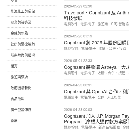
零售
2026-05-29 02:30
能源化工與環保
Travelport、Cognizant 及 
科技發展
農業與製造業
電腦軟件
電腦/電子
旅遊業
許可/營銷
金融與保險
2026-05-20 01:19
Cognizant 將 2026 年股份
健康與醫療製藥
財經/金融
電腦/電子
收購、合併、接管
娛樂時尚與藝術
2026-05-01 22:33
體育
Cognizant 將收購 Astrey
電腦硬件
電腦/電子
收購、合併、接管
旅遊與酒店
2026-04-23 00:31
政府機構新聞
Cognizant 與 OpenAI 合作
電腦軟件
電腦/電子
合同
人工智能
食品飲料
2026-04-23 00:03
廣告營銷傳媒
Cognizant 加入 J.P. Morgan Pay
會展
Program（摩根大通付款方案
財經/金融
電腦/電子
新產品/新服務
金