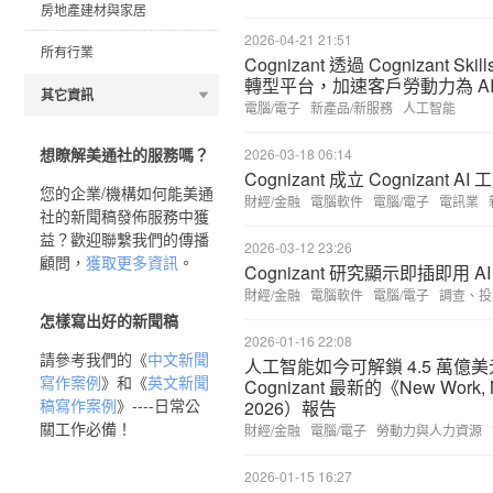
房地產建材與家居
2026-04-21 21:51
所有行業
Cognizant 透過 Cognizant 
轉型平台，加速客戶勞動力為 A
其它資訊
電腦/電子
新產品/新服務
人工智能
想瞭解美通社的服務嗎？
2026-03-18 06:14
Cognizant 成立 Cognizant 
您的企業/機構如何能美通
財經/金融
電腦軟件
電腦/電子
電訊業
社的新聞稿發佈服務中獲
益？歡迎聯繫我們的傳播
2026-03-12 23:26
顧問，
獲取更多資訊
。
Cognizant 研究顯示即插即用 A
財經/金融
電腦軟件
電腦/電子
調查、投
怎樣寫出好的新聞稿
2026-01-16 22:08
請參考我們的《
中文新聞
人工智能如今可解鎖 4.5 萬
寫作案例
》和《
英文新聞
Cognizant 最新的《New Wor
稿寫作案例
》----日常公
2026）報告
關工作必備！
財經/金融
電腦/電子
勞動力與人力資源
2026-01-15 16:27