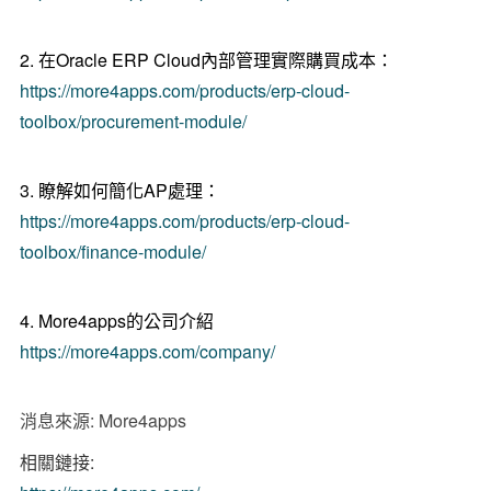
2. 在Oracle ERP Cloud內部管理實際購買成本：
https://more4apps.com/products/erp-cloud-
toolbox/procurement-module/
3. 瞭解如何簡化AP處理：
https://more4apps.com/products/erp-cloud-
toolbox/finance-module/
4. More4apps的公司介紹
https://more4apps.com/company/
消息來源: More4apps
相關鏈接: